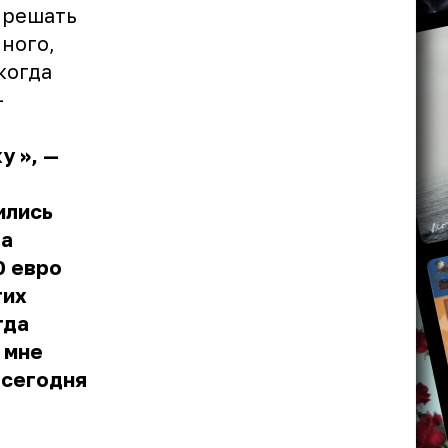
 решать
ного,
когда
—
ку
», —
ились
да
0 евро
тих
гда
 мне
 сегодня