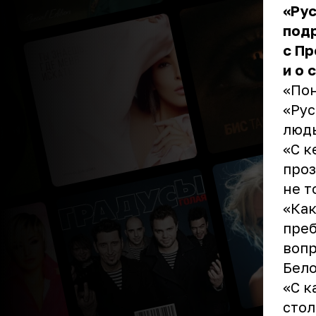
«Рус
подр
с Пр
и о 
«Пон
«Рус
людь
«С к
проз
не т
«Как
преб
вопр
Бело
«С к
стол