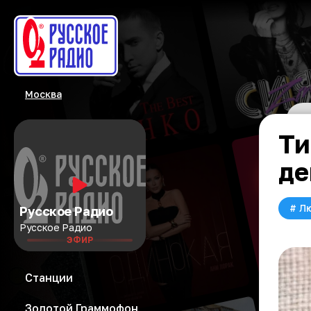
Москва
Ти
де
#
Л
Русское Радио
Русское Радио
ЭФИР
Станции
Золотой Граммофон