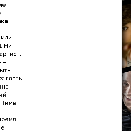
ие
е
ака
нили
выми
артист.
» —
быть
я гость.
нно
ий
л Тима
время
ые