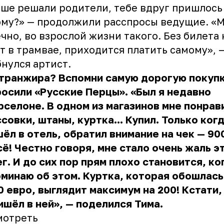
ше решали родители, тебе вдруг пришлось
му?» — продолжили расспросы ведущие. «М
чно, во взрослой жизни такого. Без билета 
т в трамвае, приходится платить самому», 
нулся артист.
 транжира? Вспомни
самую дорогую покуп
осили «Русские Перцы». «Был я недавно
рселоне. В одном из магазинов мне понрав
совки, штаны, куртка... Купил. Только ког
ёл в отель, обратил внимание на чек — 90
сё! Честно говоря, мне стало очень жаль э
г. И до сих пор прям плохо становится, ко
минаю об этом. Куртка, которая обошлась
0 евро, выглядит максимум на 200! Кстати,
ишёл в ней», — поделился Тима.
мотреть