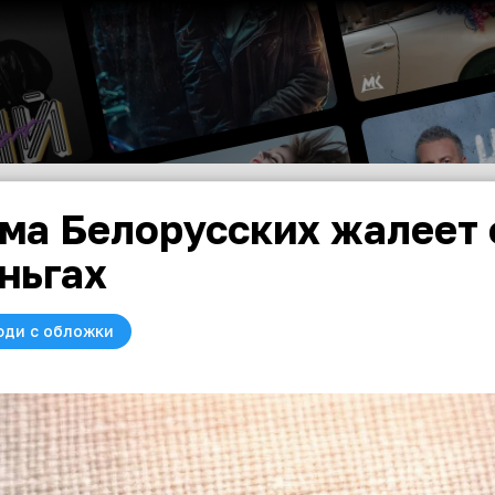
ма Белорусских жалеет 
ньгах
юди с обложки