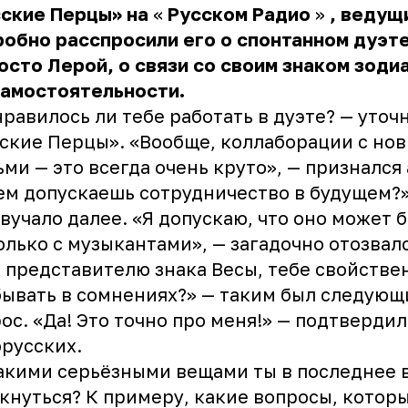
ские Перцы» на
«
Русском Радио
»
, ведущ
обно расспросили его о спонтанном дуэт
осто Лерой, о связи со своим знаком зоди
самостоятельности.
равилось ли тебе работать в дуэте? — уточ
ские Перцы». «Вообще, коллаборации с но
ми — это всегда очень круто», — признался 
ем допускаешь сотрудничество в будущем?
вучало далее. «Я допускаю, что оно может 
олько с музыкантами», — загадочно отозвалс
 представителю знака Весы, тебе свойстве
ывать в сомнениях?» — таким был следующ
ос. «Да! Это точно про меня!» — подтверди
русских.
акими серьёзными вещами ты в последнее 
кнуться? К примеру, какие вопросы, котор