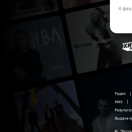
4 фев
Радио
MAX
Результа
Выдача п
©
"
Русск