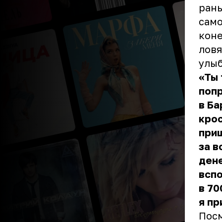
рань
само
коне
ловя
улыб
«Ты
попр
в Ба
крос
приш
за в
дене
вспо
в 70
я пр
Пос