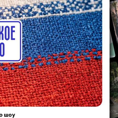
о шоу