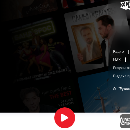
Радио
MAX
Результа
Выдача п
©
"
Русск