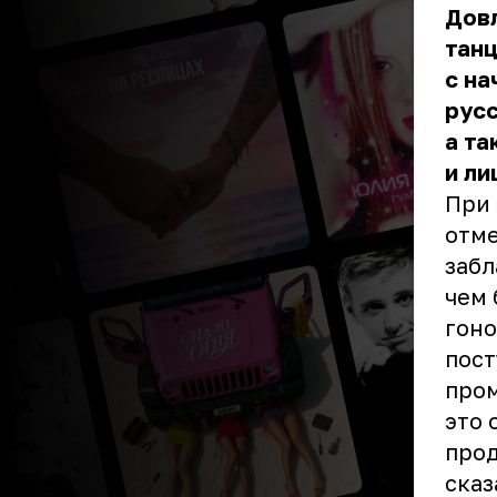
Довл
танц
с на
русс
а т
и ли
При 
отме
забл
чем 
гоно
пост
пром
это 
прод
сказ