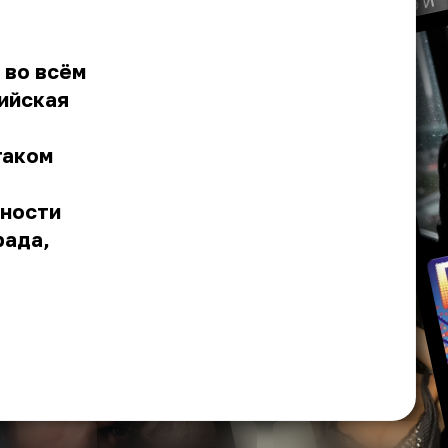
 во всём
пийская
таком
чности
рада,