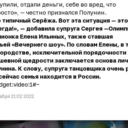
упили, отдали деньги, себе во вред, что
осто», — честно признался Полунин.
 типичный Серёжа. Вот эта ситуация — это
егда!», — добавила супруга Сергея —Олим
ионка Елена Ильиных, также ставшая
ьей «Вечернего шоу». По словам Елены, в 
городстве, исключительной порядочности
ушевной щедрости заключается основа ли
нина. К слову, супруга танцовщика очень 
сейчас семья находится в России.
dget:video:1#~
абря 21:02 2022