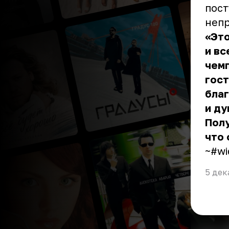
пост
непр
«Это
и вс
чемп
гост
бла
и д
Полу
что 
~#wi
5 дек