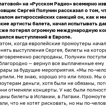
атовой» на «Русском Радио» всемирно из
овщик Сергей Полунин рассказал о том, ч
чалом антироссийских санкций он, как и м
кие артисты балета, начал испытывать да
акже потерял огромную международную ко
шился выступлений в Европе.
этом, когда европейские промоутеры нача
нять выступления Сергея, билеты на кото
аговременно распроданы, Полунин поступи
благородно — вернул все выплаченные ему
рары за будущие мероприятия. «Мы по-чел
упили. Не знаю, хорошо это или плохо. Мы 
оутерам деньги, хотя были не обязаны, пот
они отменяли концерты. У нас были полнос
аны билеты в Испании, в Латвии. Промоут
али, что не хотят рисковать, но мы по-чело