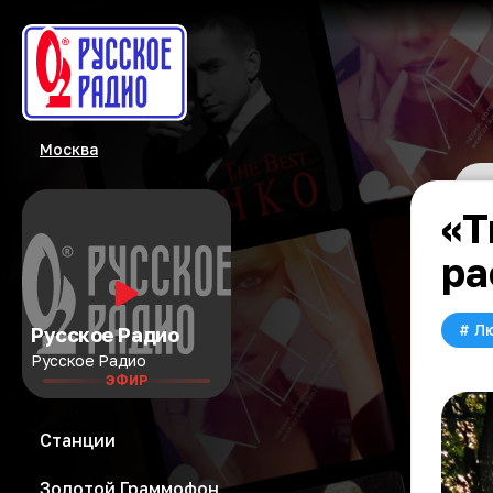
Москва
«Т
ра
#
Л
Русское Радио
Русское Радио
ЭФИР
Станции
Золотой Граммофон