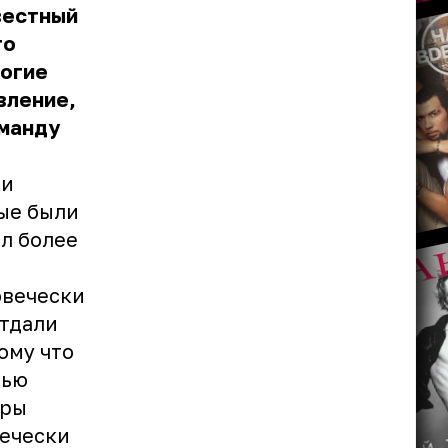
вестный
то
ногие
вление,
манду
ли
рые были
л более
овечески
отдали
ому что
тью
еры
вечески