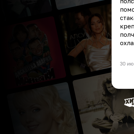
полс
помо
стак
креп
полч
охла
30 ию