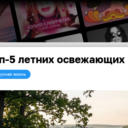
п-5 летних освежающих
усная жизнь