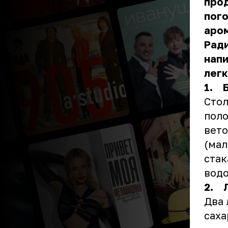
прод
пого
аром
Ради
напи
легк
1. 
Стол
поло
вето
(мал
стак
водо
2. 
Два 
саха