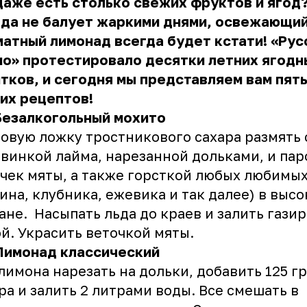
аже есть столько свежих фруктов и ягод?
да не балует жаркими днями, освежающий
атный лимонад всегда будет кстати! «Рус
о» протестировало десятки летних ягодн
тков, и сегодня мы представляем вам пят
их рецептов!
Безалкогольный мохито
овую ложку тростникового сахара размять 
винкой лайма, нарезанной дольками, и пар
чек мяты, а также горсткой любых любимых
ина, клубника, ежевика и так далее) в выс
ане. Насыпать льда до краев и залить гази
й. Украсить веточкой мяты.
Лимонад классический
лимона нарезать на дольки, добавить 125 г
ра и залить 2 литрами воды. Все смешать в