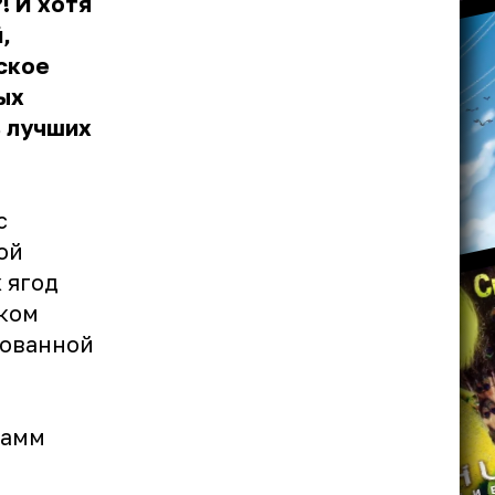
! И хотя
,
ское
ых
ь лучших
с
ой
 ягод
оком
рованной
рамм