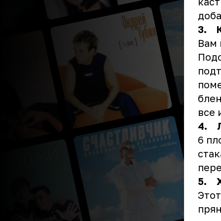
каст
доба
3. 
Вам 
Подо
подт
поме
блен
все 
4. 
6 пл
стак
пере
5. Х
Этот
прян