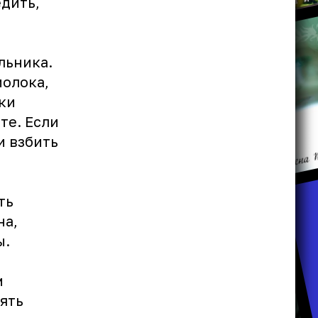
едить,
льника.
молока,
ки
те. Если
и взбить
ть
на,
ы.
м
ять