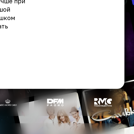
учше при
ьшой
ишком
ать