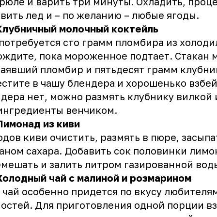
рюле и варить три минуты. Охладить, проц
вить лед и – по желанию – любые ягоды.
Клубничный молочный коктейль
потребуется сто грамм пломбира из холоди
ждите, пока мороженное подтает. Стакан 
аявший пломбир и пятьдесят грамм клубни
стите в чашу блендера и хорошенько взбей
дера нет, можно размять клубнику вилкой 
ингредиенты венчиком.
Лимонад из киви
одов киви очистить, размять в пюре, засыпа
аном сахара. Добавить сок половинки лимо
мешать и залить литром газированной вод
олодный чай с малиной и розмарином
 чай особенно придется по вкусу любителя
остей. Для приготовления одной порции вз