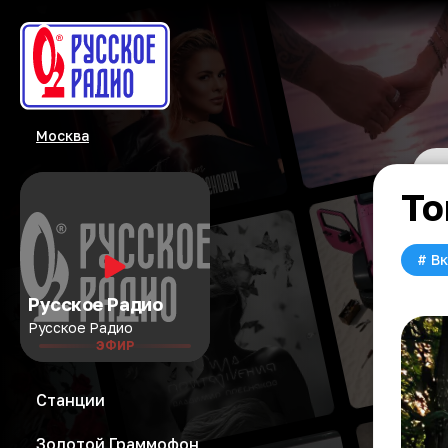
Москва
То
#
Вк
Русское Радио
Русское Радио
ЭФИР
Станции
Золотой Граммофон