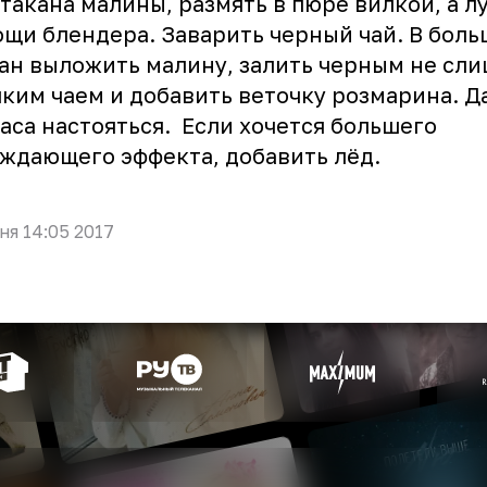
такана малины, размять в пюре вилкой, а л
щи блендера. Заварить черный чай. В бол
ан выложить малину, залить черным не сл
ким чаем и добавить веточку розмарина. Д
аса настояться. Если хочется большего
ждающего эффекта, добавить лёд.
ня 14:05 2017