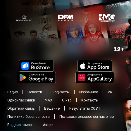
12+
Радио
Новости
Подкасты
Избранное
VK
Одноклассники
MAX
О нас
Контакты
Обратная связь
Вещание
Результаты СОУТ
Политика безопасности
Пользовательское соглашение
Выдача призов
Акции