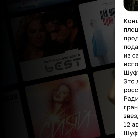
Конц
площ
прод
пода
из с
испо
Шуф
Это 
росс
Ради
гран
звез
12 а
Шуфу