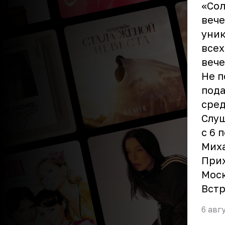
«Сол
вече
уник
всех
вече
Не п
пода
сред
Слуш
с 6 
Мих
Прих
Моск
Встр
6 авг