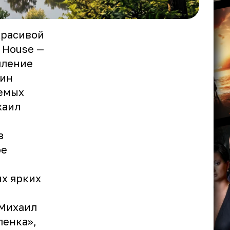
красивой
 House —
пление
дин
аемых
хаил
в
ое
х ярких
 Михаил
ленка»,