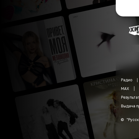
Радио
MAX
Результа
Выдача п
©
"
Русск