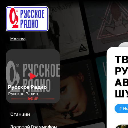
Москва
ТВ
Р
А
Русское Радио
Ш
Русское Радио
ЭФИР
#
Но
Станции
Золотой Граммофон