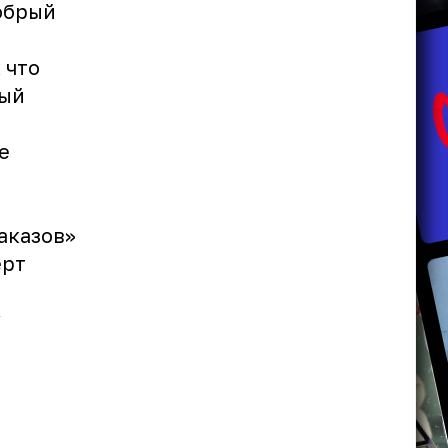
Добрый
 что
мый
e
аказов»
ерт
у