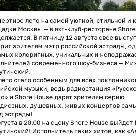
ертное лето на самой уютной, стильной и 
адке Москвы — в яхт-клуб-ресторане Shore
олжается! В пятницу 12 августа свое высту
рит зрителям мэтр российской эстрады, о
амых колоритных, уникальных и неподраж
лнителей современного шоу-бизнеса — Ми
утинский.
лето стало особенным для всех поклоннико
ийской музыки, ведь радиостанция «Русск
о» и Shore House дарят зрителям серию
диозных, душевных, живых концертов самы
д эстрады!
вгуста в 20.00 на сцену Shore House выйдет
тинский! Исполнитель таких хитов, как «А