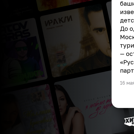
башн
изве
детс
До о
Моск
тури
— ос
«Ру
парт
16 ма