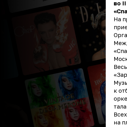
во I
«Спа
На п
прие
Орга
Меж
«Спа
Мос
Весь
«Зар
Музы
к от
орке
тала
Всех
на п