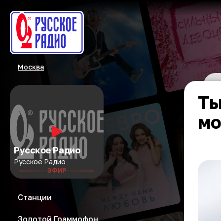
Москва
Ты
мо
Русское Радио
Русское Радио
ЭФИР
Станции
Золотой Граммофон