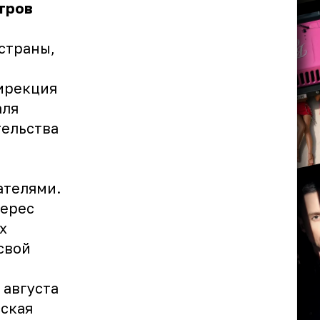
тров
страны,
ирекция
аля
тельства
ателями.
терес
х
свой
 августа
сская