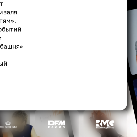
т
иваля
тям».
событий
и
 башня»
ный