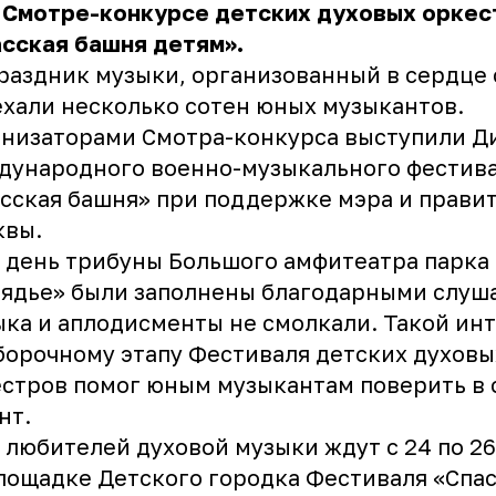
I Смотре-конкурсе детских духовых оркес
сская башня детям».
раздник музыки, организованный в сердце 
хали несколько сотен юных музыкантов.
низаторами Смотра-конкурса выступили Д
дународного военно-музыкального фестив
сская башня» при поддержке мэра и прави
квы.
 день трибуны Большого амфитеатра парка
ядье» были заполнены благодарными слуш
ка и аплодисменты не смолкали. Такой ин
борочному этапу Фестиваля детских духовы
стров помог юным музыкантам поверить в 
нт.
 любителей духовой музыки ждут с 24 по 26
лощадке Детского городка Фестиваля «Спа