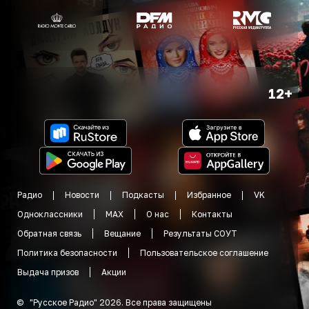
12+
Радио
Новости
Подкасты
Избранное
VK
Одноклассники
MAX
О нас
Контакты
Обратная связь
Вещание
Результаты СОУТ
Политика безопасности
Пользовательское соглашение
Выдача призов
Акции
©
"
Русское Радио
"
2026
.
Все права защищены