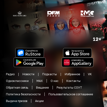
12+
Радио
Новости
Подкасты
Избранное
VK
Одноклассники
MAX
О нас
Контакты
Обратная связь
Вещание
Результаты СОУТ
Политика безопасности
Пользовательское соглашение
Выдача призов
Акции