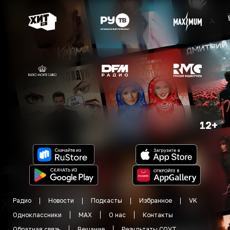
12+
Радио
Новости
Подкасты
Избранное
VK
Одноклассники
MAX
О нас
Контакты
Обратная связь
Вещание
Результаты СОУТ