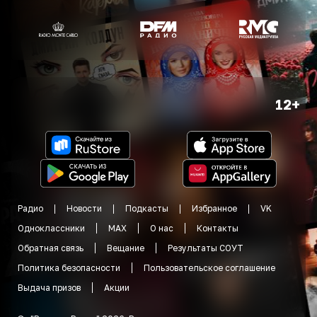
12+
Радио
Новости
Подкасты
Избранное
VK
Одноклассники
MAX
О нас
Контакты
Обратная связь
Вещание
Результаты СОУТ
Политика безопасности
Пользовательское соглашение
Выдача призов
Акции