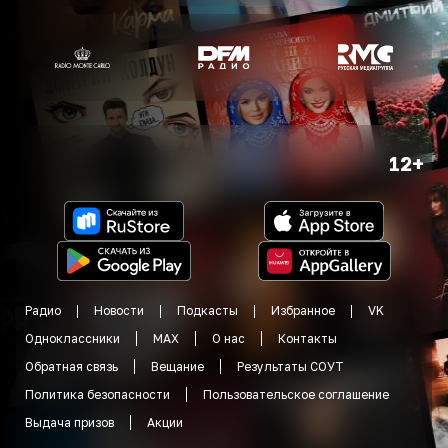
12+
Радио
Новости
Подкасты
Избранное
VK
Одноклассники
MAX
О нас
Контакты
Обратная связь
Вещание
Результаты СОУТ
Политика безопасности
Пользовательское соглашение
Выдача призов
Акции