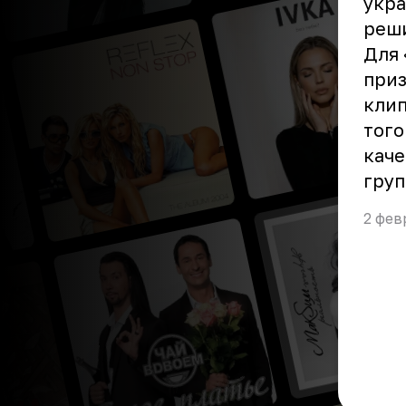
укра
реши
Для
приз
клип
того
каче
груп
2 фев