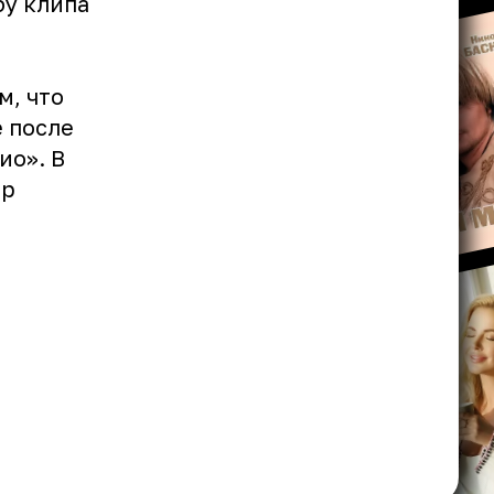
бу клипа
м, что
е после
ио». В
ер