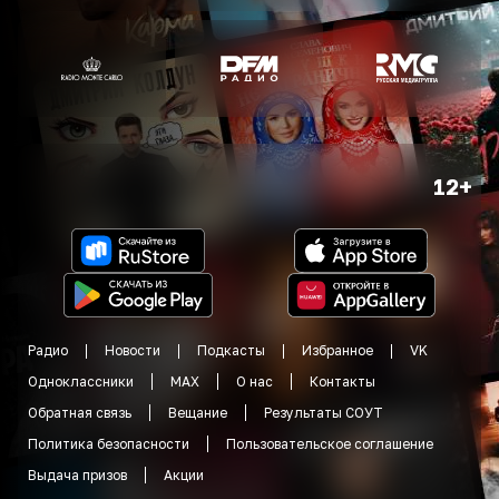
12+
Радио
Новости
Подкасты
Избранное
VK
Одноклассники
MAX
О нас
Контакты
Обратная связь
Вещание
Результаты СОУТ
Политика безопасности
Пользовательское соглашение
Выдача призов
Акции