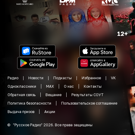
12+
Радио
Новости
Подкасты
Избранное
VK
Одноклассники
MAX
О нас
Контакты
Обратная связь
Вещание
Результаты СОУТ
Политика безопасности
Пользовательское соглашение
Выдача призов
Акции
©
"
Русское Радио
"
2026
.
Все права защищены