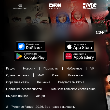
12+
Радио
Новости
Подкасты
Избранное
VK
Одноклассники
MAX
О нас
Контакты
Обратная связь
Вещание
Результаты СОУТ
Политика безопасности
Пользовательское соглашение
Выдача призов
Акции
©
"
Русское Радио
"
2026
.
Все права защищены