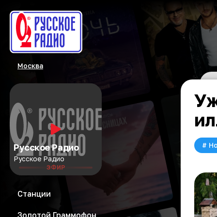
Москва
Уж
ил
#
Но
Русское Радио
Русское Радио
ЭФИР
Станции
Золотой Граммофон