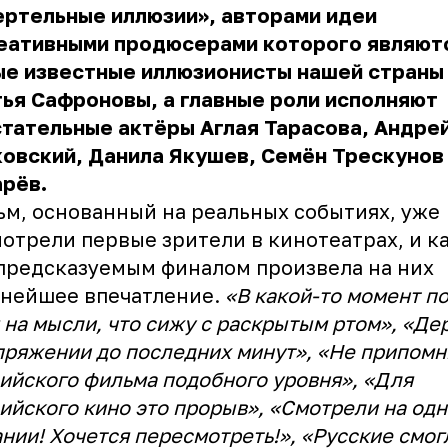
ертельные иллюзии», авторами идеи
реативными продюсерами которого являют
ые известные иллюзионисты нашей страны
ья Сафроновы, а главные роли исполняют
тательные актёры Аглая Тарасова, Андре
овский, Данила Якушев, Семён Трескунов
рёв.
м, основанный на реальных событиях, уже
отрели первые зрители в кинотеатрах, и к
предсказуемым финалом произвела на них
ьнейшее впечатление.
«В какой-то момент п
 на мысли, что сижу с раскрытым ртом», «Де
пряжении до последних минут», «Не припом
ийского фильма подобного уровня», «Для
ийского кино это прорыв», «Смотрели на од
нии! Хочется пересмотреть!», «Русские смог