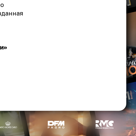
го
зданная
и»