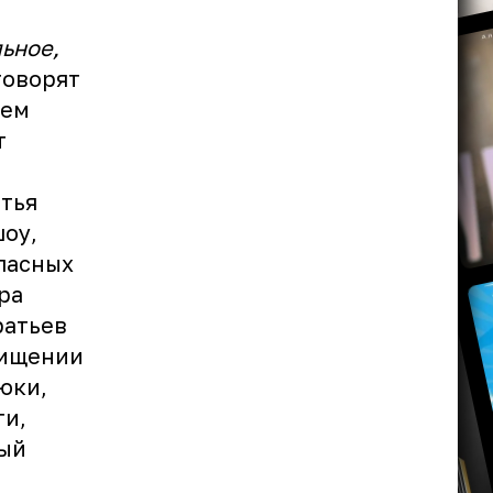
ьное,
говорят
шем
т
тья
оу,
пасных
ра
ратьев
хищении
юки,
ти,
ный