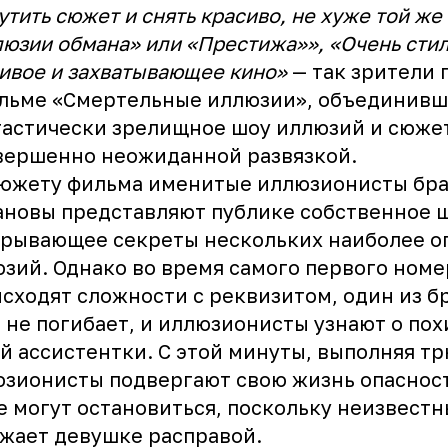
утить сюжет и снять красиво, не хуже той же
юзии обмана» или «Престижа»», «Очень стил
ивое и захватывающее кино»
— так зрители 
ильме «Смертельные иллюзии», объединив
астически зрелищное шоу иллюзий и сюже
вершенно неожиданной развязкой.
сюжету фильма именитые иллюзионисты бра
новы представляют публике собственное ш
рывающее секреты нескольких наиболее о
зий. Однако во время самого первого номе
сходят сложности с реквизитом, один из б
 не погибает, и иллюзионисты узнают о по
й ассистентки. С этой минуты, выполняя тр
зионисты подвергают свою жизнь опаснос
е могут остановиться, поскольку неизвест
жает девушке расправой.