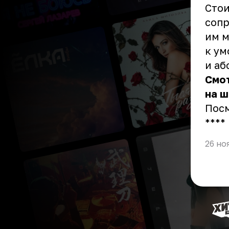
Стои
сопр
им м
к у
и аб
Смо
на ш
Пос
** **
26 но