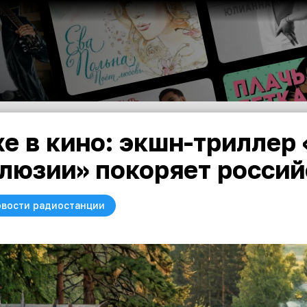
е в кино: экшн-триллер
люзии» покоряет россий
вости радиостанции