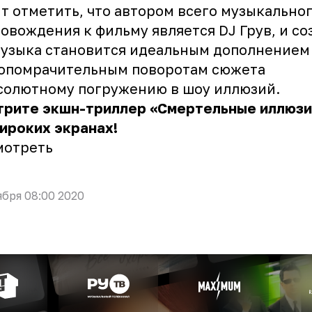
т отметить, что автором всего музыкально
овождения к фильму является DJ Грув, и со
узыка становится идеальным дополнением
мопомрачительным поворотам сюжета
солютному погружению в шоу иллюзий.
трите экшн-триллер «Смертельные иллюзи
ироких экранах!
мотреть
ября 08:00 2020