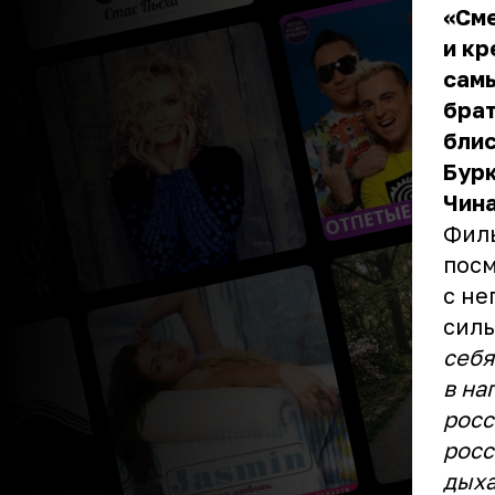
«См
и к
сам
брат
блис
Бурк
Чина
Филь
посм
с не
сил
себя
в на
росс
росс
дыха