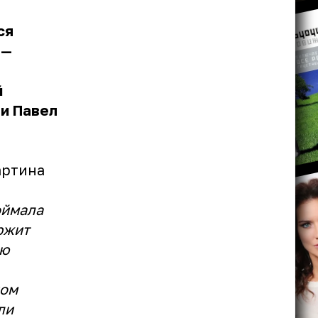
ся
 —
й
 и Павел
артина
оймала
ржит
ню
ном
ли