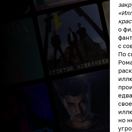
закр
«Илл
крас
о ф
фант
с со
По 
Рома
раск
иллю
прои
едва
свое
иллю
но н
угро