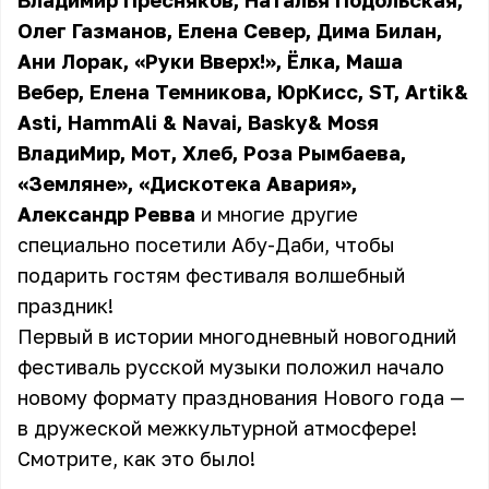
Владимир Пресняков, Наталья Подольская,
Олег Газманов, Елена Север, Дима Билан,
Ани Лорак, «Руки Вверх!», Ёлка, Маша
Вебер, Елена Темникова, ЮрКисс, ST, Artik&
Asti, HammAli & Navai, Basky& Mosя
ВладиМир, Мот, Хлеб, Роза Рымбаева,
«Земляне», «Дискотека Авария»,
Александр Ревва
и многие другие
специально посетили Абу-Даби, чтобы
подарить гостям фестиваля волшебный
праздник!
Первый в истории многодневный новогодний
фестиваль русской музыки положил начало
новому формату празднования Нового года —
в дружеской межкультурной атмосфере!
Смотрите, как это было!