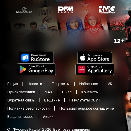
12+
Радио
Новости
Подкасты
Избранное
VK
Одноклассники
MAX
О нас
Контакты
Обратная связь
Вещание
Результаты СОУТ
Политика безопасности
Пользовательское соглашение
Выдача призов
Акции
©
"
Русское Радио
"
2026
.
Все права защищены