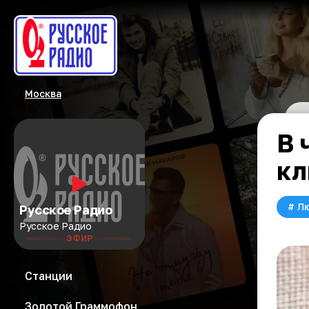
Москва
В 
кл
#
Л
Русское Радио
Русское Радио
ЭФИР
Станции
Золотой Граммофон