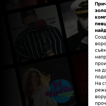
Прич
золо
комп
певц
найд
Созд
воро
съём
напр
прои
на д
подо
На с
режи
вору
проч