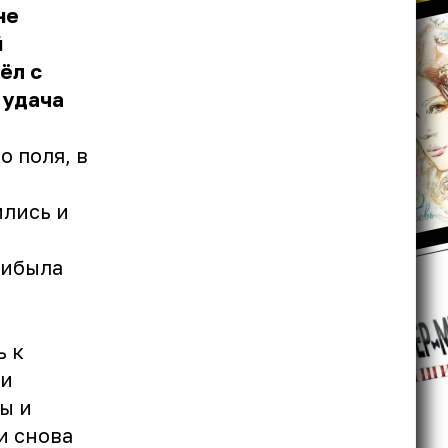
не
й
ёл с
 удача
 поля, в
лись и
рибыла
ь к
ди
ы и
и снова