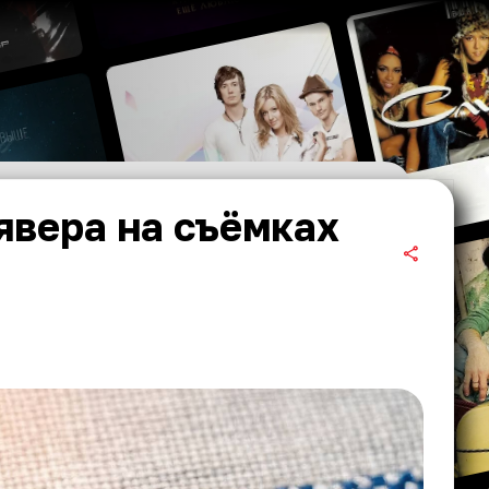
явера на съёмках