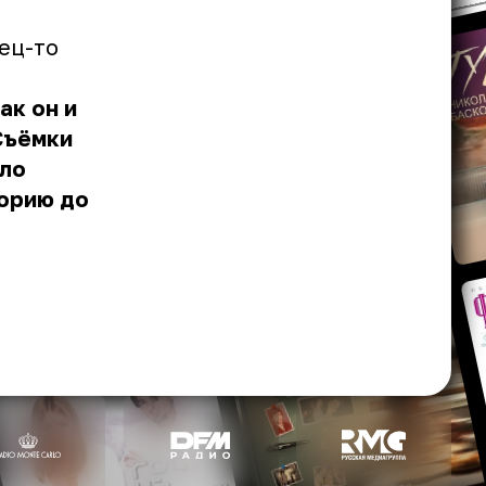
ец-то
ак он и
Съёмки
ыло
торию до