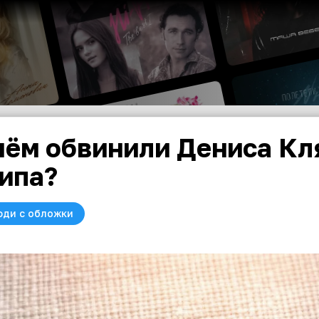
чём обвинили Дениса Кл
ипа?
юди с обложки