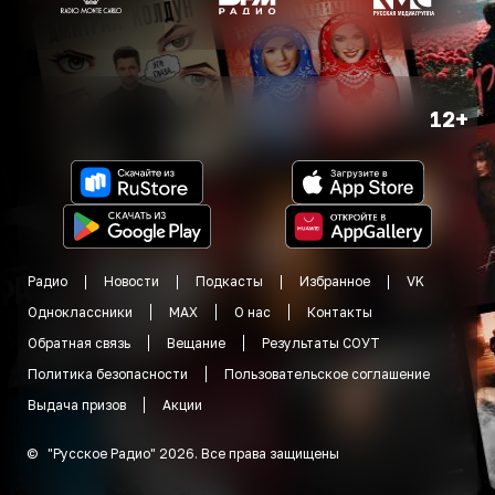
12+
Радио
Новости
Подкасты
Избранное
VK
Одноклассники
MAX
О нас
Контакты
Обратная связь
Вещание
Результаты СОУТ
Политика безопасности
Пользовательское соглашение
Выдача призов
Акции
©
"
Русское Радио
"
2026
.
Все права защищены