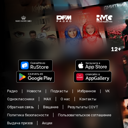
12+
Радио
Новости
Подкасты
Избранное
VK
Одноклассники
MAX
О нас
Контакты
Обратная связь
Вещание
Результаты СОУТ
Политика безопасности
Пользовательское соглашение
Выдача призов
Акции