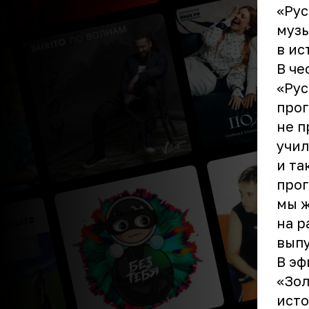
«Рус
музы
в ис
В че
«Рус
прог
не п
учил
и та
прог
мы ж
на р
выпу
В эф
«Зол
исто