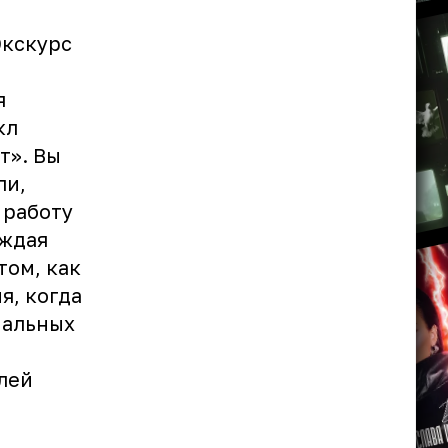
Экскурс
я
кл
т». Вы
ли,
 работу
аждая
том, как
я, когда
иальных
лей