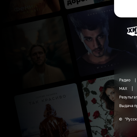
Радио
MAX
Результа
Выдача п
©
"
Русск