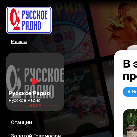
Москва
В 
пр
#
Но
Русское Радио
Русское Радио
ЭФИР
Станции
Золотой Граммофон