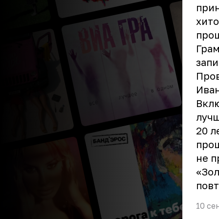
прин
хито
прош
Грам
запи
Пров
Иван
Вклю
лучш
20 л
прош
не п
«Зол
повт
10 се