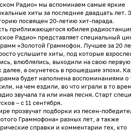
ском Радио» мы вспоминаем самые яркие
кальные хиты за последние двадцать лет. 
торию посвящен 20-летию хит-парада.
сть приближающегося юбилея радиостанци
ское Радио» представляет специальный ци
рамм «Золотой Граммофон. Лучшее за 20 ле
росто услышите хиты, под которые взросле
ись, влюблялись, выходили на свою первую
к далее, а окунетесь в прошедшие эпохи. К
рамма будет наполнена воспоминаниями о 
или, на чем ездили, во что играли в то врем
адио звучала та или иная песня. Старт спец
сков – с 11 сентября.
ире прозвучат подборки из песен-победите
отого Граммофона» разных лет, а также
рические справки и комментарии тех, кто