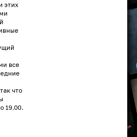
и этих
ими
й
хивные
дущий
ми все
ледние
так что
ы
о 19.00.