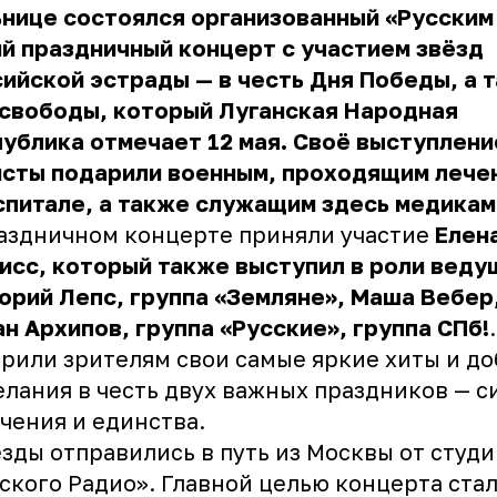
нице состоялся организованный «Русским
й праздничный концерт с участием звёзд
ийской эстрады — в честь Дня Победы, а 
 свободы, который Луганская Народная
ублика отмечает 12 мая. Своё выступлени
исты подарили военным, проходящим лече
спитале, а также служащим здесь медикам
аздничном концерте приняли участие
Елен
сс, который также выступил в роли веду
орий Лепс, группа «Земляне», Маша Вебер,
н Архипов, группа «Русские», группа СПб!
рили зрителям свои самые яркие хиты и д
лания в честь двух важных праздников — 
чения и единства.
ды отправились в путь из Москвы от студи
ского Радио». Главной целью концерта ста