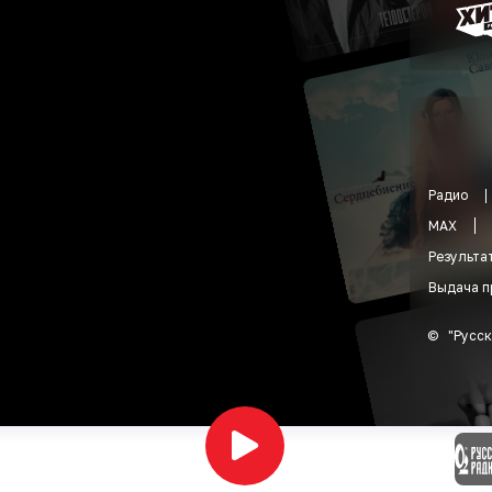
Радио
MAX
Результа
Выдача п
©
"
Русск