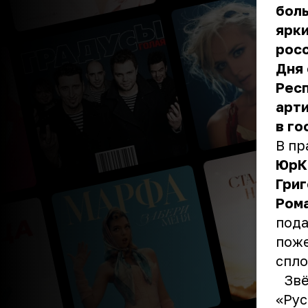
боль
ярки
росс
Дня
Респ
арт
в го
В пр
ЮрКи
Григ
Рома
пода
поже
спло
Звёз
«Рус