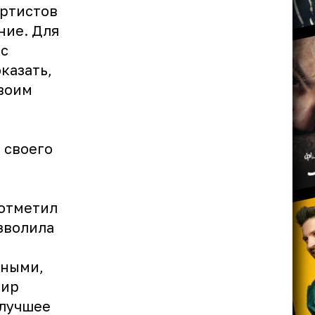
артистов
ние. Для
ас
казать,
своим
 своего
 отметил
озволила
нными,
мир
 лучшее