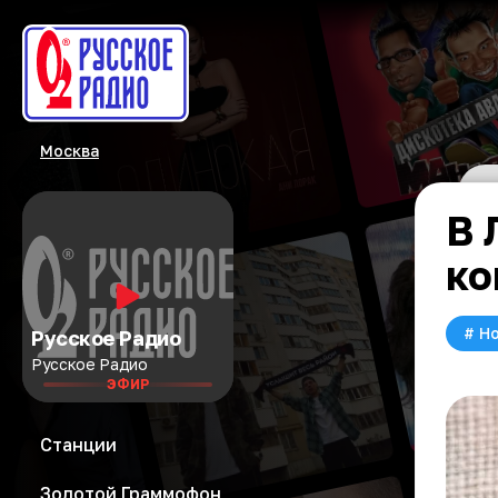
Москва
В 
ко
#
Но
Русское Радио
Русское Радио
ЭФИР
Станции
Золотой Граммофон