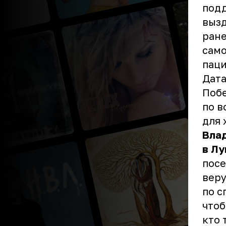
подд
вызд
ране
само
паци
Дата
Побе
по в
для 
Влад
в Лу
посе
веру
по с
чтоб
кто 