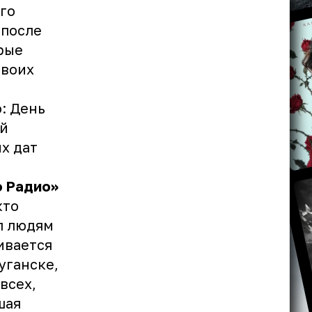
го
 после
рые
своих
: День
ей
ых дат
о Радио»
кто
л людям
ивается
уганске,
всех,
шая