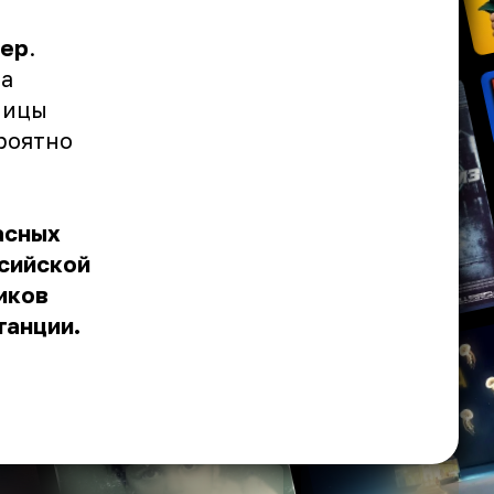
вер
.
та
ницы
роятно
асных
ссийской
иков
танции.