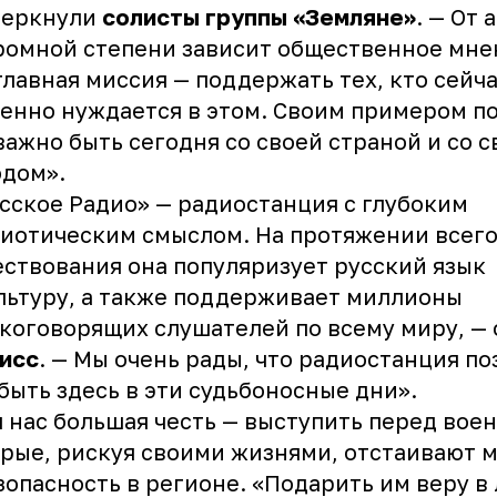
черкнули
солисты группы «Земляне»
. — От 
ромной степени зависит общественное мне
главная миссия — поддержать тех, кто сейч
енно нуждается в этом. Своим примером по
важно быть сегодня со своей страной и со 
одом».
сское Радио» — радиостанция с глубоким
иотическим смыслом. На протяжении всего
ствования она популяризует русский язык
льтуру, а также поддерживает миллионы
коговорящих слушателей по всему миру, —
исс
. — Мы очень рады, что радиостанция п
быть здесь в эти судьбоносные дни».
 нас большая честь — выступить перед вое
рые, рискуя своими жизнями, отстаивают 
зопасность в регионе. «Подарить им веру в