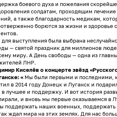
ержка боевого духа и пожелания скорейше
оровления солдатам, проходящим лечение
ний, а также благодарность медикам, кото
отверженно борются за жизни и здоровье 
ентов.
 для выступления была выбрана неслучайно
ды — святой праздник для миллионов люд
сему миру. А День свободы — одна из главн
жителей ЛНР.
имир Киселёв о концерте звёзд «Русског
ганске: «
Мы были первыми и последними, 
тил в 2014 году Донецк и Луганск и подари
 в лучшее и поддержку. И вот история разв
пирали, и вновь мы первые оказываемся в Л
ы поддержать наших военных, поддержать 
так ждал мира на этих землях. Для нас боль