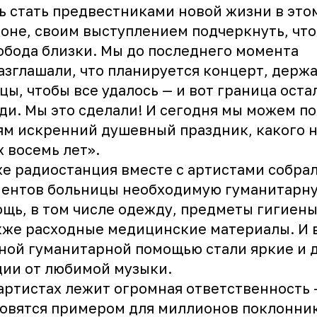
ь стать предвестниками новой жизни в это
оне, своим выступлением подчеркнуть, что
обода близки. Мы до последнего момента
азглашали, что планируется концерт, держ
цы, чтобы все удалось — и вот граница оста
ди. Мы это сделали! И сегодня мы можем п
м искренний душевный праздник, какого н
х восемь лет».
е радиостанция вместе с артистами собрал
иентов больницы необходимую гуманитарн
щь, в том числе одежду, предметы гигиены
кже расходные медицинские материалы. И 
ной гуманитарной помощью стали яркие и 
ии от любимой музыки.
артистах лежит огромная ответственность 
овятся примером для миллионов поклонник