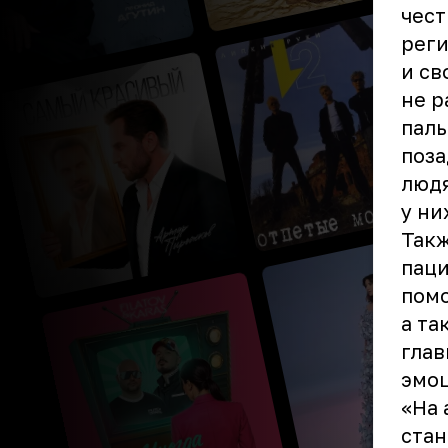
чест
реги
и св
не р
паль
поза
людя
у ни
Такж
пац
помо
а та
глав
эмоц
«На 
стан