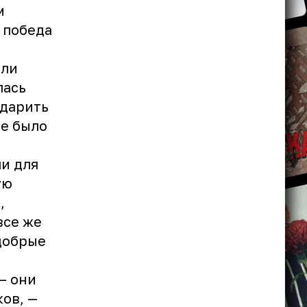
м
 победа
али
лась
одарить
е было
и для
ую
,
все же
добрые
— они
ов, —