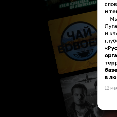
слов
и те
— Мы
Луга
и ка
глуб
«Рус
орга
терр
базе
в лю
12 ма