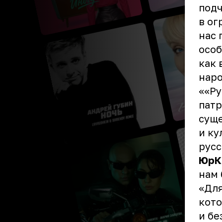
под
в ог
нас 
особ
как 
нар
««Ру
патр
суще
и ку
русс
ЮрК
нам 
«Для
кото
и бе