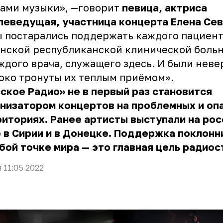
ами музыки», —говорит
певица, актриса
леведущая, участница концерта Елена Се
 постарались поддержать каждого пациен
нской республиканской клинической боль
ждого врача, служащего здесь. И были неве
око тронуты их теплым приёмом».
ское Радио» не в первый раз становится
низатором концертов на проблемных и оп
иториях. Ранее артисты выступали на ро
 в Сирии и в Донецке. Поддержка поклонн
бой точке мира — это главная цель радиос
я 11:05 2022