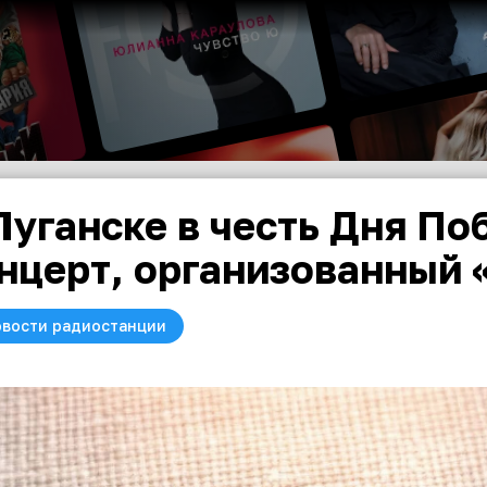
Луганске в честь Дня П
нцерт, организованный 
вости радиостанции