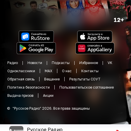
12+
Радио
Новости
Подкасты
Избранное
VK
Одноклассники
MAX
О нас
Контакты
Обратная связь
Вещание
Результаты СОУТ
Политика безопасности
Пользовательское соглашение
Выдача призов
Акции
©
"
Русское Радио
"
2026
.
Все права защищены
Русское Радио