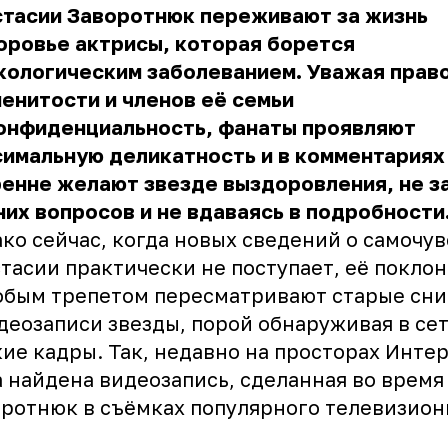
стасии Заворотнюк
переживают за жизнь
оровье актрисы, которая борется
кологическим заболеванием. Уважая прав
енитости и членов её семьи
конфиденциальность, фанаты проявляют
имальную деликатность и в комментариях 
енне желают звезде выздоровления, не з
их вопросов и не вдаваясь в подробности
ко сейчас, когда новых сведений о самочу
тасии практически не поступает, её покло
обым трепетом пересматривают старые сн
деозаписи звезды, порой обнаруживая в се
ие кадры. Так, недавно на просторах Инте
 найдена видеозапись, сделанная во время
ротнюк в съёмках популярного телевизион
.