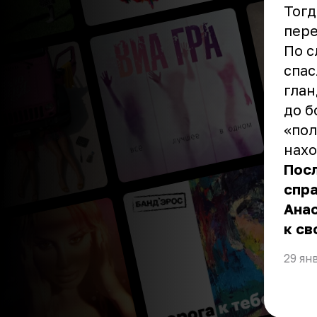
Тогд
пере
По с
спас
глан
до б
«пол
нахо
Посл
спра
Ана
к св
29 ян