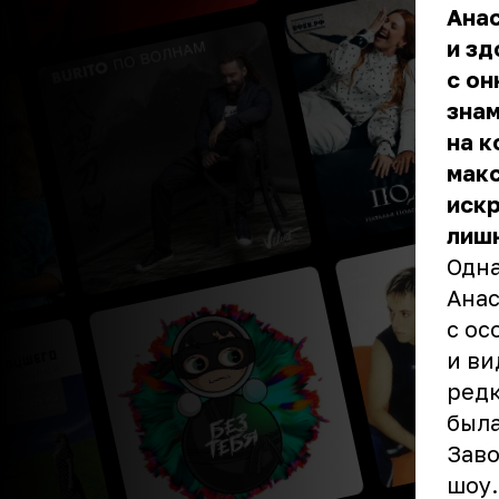
Ана
и зд
с он
знам
на 
макс
искр
лишн
Одна
Анас
с ос
и ви
редк
была
Заво
шоу