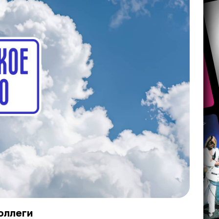
оллеги