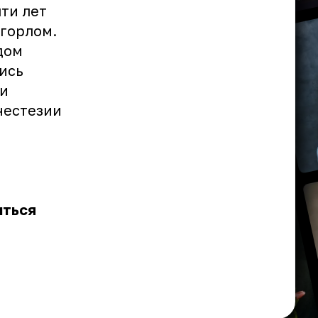
яти лет
 горлом.
дом
ись
ти
нестезии
иться