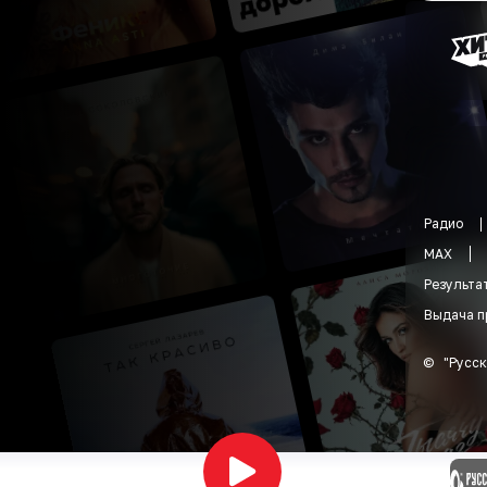
Радио
MAX
Результа
Выдача п
©
"
Русск