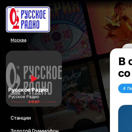
Москва
В 
со
#
Л
Русское Радио
Русское Радио
ЭФИР
Станции
Золотой Граммофон