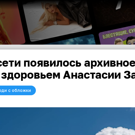
сети появилось архивно
 здоровьем Анастасии З
юди с обложки