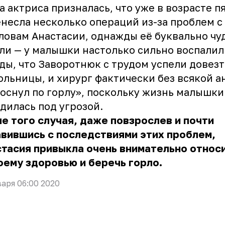
а актриса призналась, что уже в возрасте п
несла несколько операций из-за проблем с
ловам Анастасии, однажды её буквально чу
ли — у малышки настолько сильно воспалил
ды, что Заворотнюк с трудом успели довез
ольницы, и хирург фактически без всякой а
оснул по горлу», поскольку жизнь малышки
дилась под угрозой.
е того случая, даже повзрослев и почти
вившись с последствиями этих проблем,
стасия
привыкла очень внимательно относ
оему здоровью и беречь горло.
варя 06:00 2020