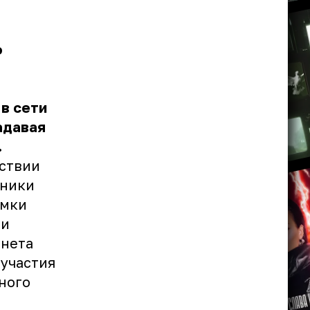
о
в сети
адавая
.
вствии
нники
имки
ти
рнета
 участия
ного