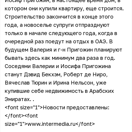
Иосиф Пригожин, в настоящее время дом, в
котором они купили квартиру, еще строится.
Строительство закончится в конце этого
года, а новоселье супруги отпразднуют
только в начале следующего года, когда в
очередной раз поедут на отдых в ОАЭ. В
будущем Валерия и г-н Пригожин планируют
бывать здесь как минимум два раза в год.
Соседями Валерии и Иосифа Пригожина
станут Дэвид Бекхэм, Роберт де Ниро,
Вячеслав Тюрин и Ирина Нельсон, уже
купившие себе недвижимость в Арабских
Эмиратах. .
<font size="1">
Новости предоставлены:
</font>
<font
size="1">
www.intermedia.ru
</font>