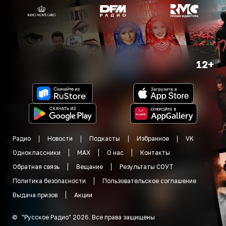
12+
Радио
Новости
Подкасты
Избранное
VK
Одноклассники
MAX
О нас
Контакты
Обратная связь
Вещание
Результаты СОУТ
Политика безопасности
Пользовательское соглашение
Выдача призов
Акции
©
"
Русское Радио
"
2026
.
Все права защищены