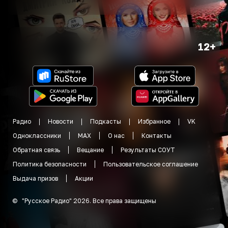
12+
Радио
Новости
Подкасты
Избранное
VK
Одноклассники
MAX
О нас
Контакты
Обратная связь
Вещание
Результаты СОУТ
Политика безопасности
Пользовательское соглашение
Выдача призов
Акции
©
"
Русское Радио
"
2026
.
Все права защищены