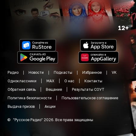
12+
Радио
Новости
Подкасты
Избранное
VK
Одноклассники
MAX
О нас
Контакты
Обратная связь
Вещание
Результаты СОУТ
Политика безопасности
Пользовательское соглашение
Выдача призов
Акции
©
"
Русское Радио
"
2026
.
Все права защищены