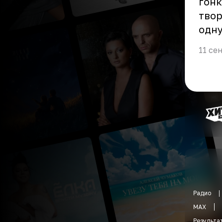
гонк
твор
одну
11 се
Радио
MAX
Результа