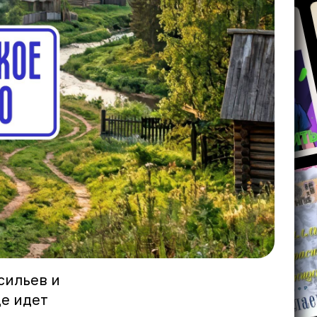
сильев и
де идет