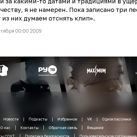
и за какими-то датами и традициями в уще
честву, я не намерен. Пока записано три пе
 из них думаем отснять клип».
нтября 00:00 2009
Новости
Подкасты
Избранное
VK
Одноклассники
О нас
Контакты
Обратная связь
Вещание
ты СОУТ
Политика безопасности
Пользовательское соглашение