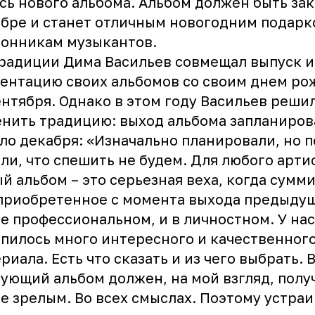
сь нового альбома. Альбом должен быть зак
бре и станет отличным новогодним подарк
онникам музыкантов.
радиции Дима Васильев совмещал выпуск и
ентацию своих альбомов со своим днем ро
ентября. Однако в этом году Васильев реши
нить традицию: выход альбома запланиров
ло декабря: «Изначально планировали, но 
ли, что спешить не будем. Для любого арти
й альбом – это серьезная веха, когда сумм
приобретенное с момента выхода предыдущ
е профессиональном, и в личностном. У нас
пилось много интересного и качественног
риала. Есть что сказать и из чего выбрать. 
ующий альбом должен, на мой взгляд, полу
е зрелым. Во всех смыслах. Поэтому устраи