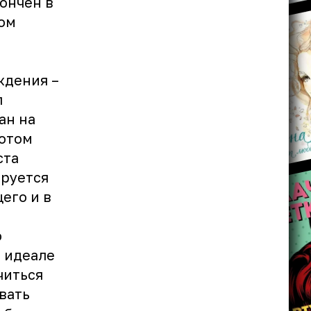
ончен в
ом
ждения –
л
ан на
потом
ста
ируется
его и в
о
В идеале
читься
вать