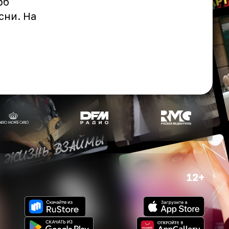
рб
сни. На
12+