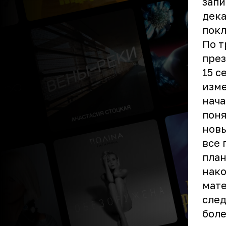
запи
дека
покл
По т
през
15 с
изме
нача
поня
новы
все 
план
нако
мате
след
боле