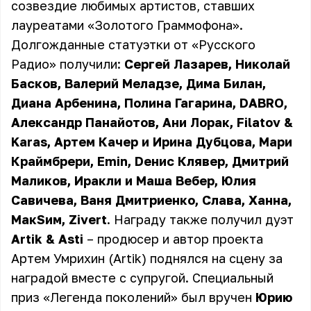
созвездие любимых артистов, ставших
лауреатами «Золотого Граммофона».
Долгожданные статуэтки от «Русского
Радио» получили:
Сергей Лазарев, Николай
Басков, Валерий Меладзе, Дима Билан,
Диана Арбенина, Полина Гагарина, DABRO,
Александр Панайотов, Ани Лорак, Filatov &
Karas, Артем Качер и Ирина Дубцова, Мари
Краймбрери, Emin, Dенис Клявер, Дмитрий
Маликов, Иракли и Маша Вебер, Юлия
Савичева, Ваня Дмитриенко, Слава, Ханна,
МакSим, Zivert
. Награду также получил дуэт
Artik & Asti
– продюсер и автор проекта
Артем Умрихин (Artik) поднялся на сцену за
наградой вместе с супругой. Специальный
приз «Легенда поколений» был вручен
Юрию