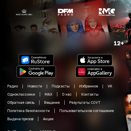
12+
Радио
Новости
Подкасты
Избранное
VK
Одноклассники
MAX
О нас
Контакты
Обратная связь
Вещание
Результаты СОУТ
Политика безопасности
Пользовательское соглашение
Выдача призов
Акции