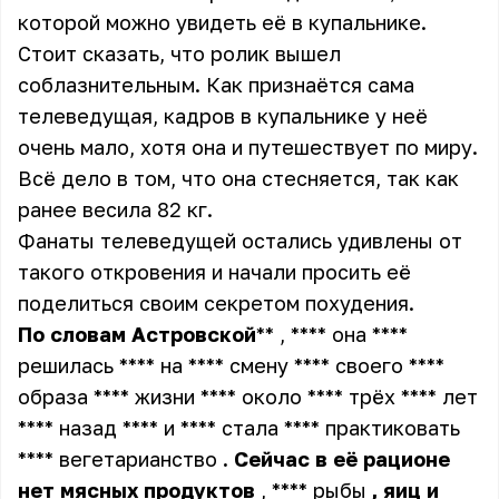
которой можно увидеть её в купальнике.
Стоит сказать, что ролик вышел
соблазнительным. Как признаётся сама
телеведущая, кадров в купальнике у неё
очень мало, хотя она и путешествует по миру.
Всё дело в том, что она стесняется, так как
ранее весила 82 кг.
Фанаты телеведущей остались удивлены от
такого откровения и начали просить её
поделиться своим секретом похудения.
По
словам
Астровской
** , **** она ****
решилась **** на **** смену **** своего ****
образа **** жизни **** около **** трёх **** лет
**** назад **** и **** стала **** практиковать
**** вегетарианство
.
Сейчас
в
её
рационе
нет
мясных
продуктов
, **** рыбы
,
яиц
и