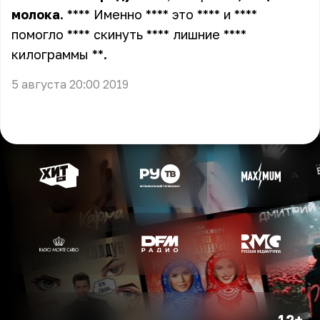
молока
. **** Именно **** это **** и ****
помогло **** скинуть **** лишние ****
килограммы **
.
5 августа 20:00 2019
12+