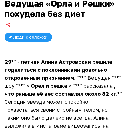
Ведущая «Орла и Решки»
похудела без диет
#
Люди с обложки
29
** -
летняя
Алина
Астровская
решила
поделиться
с
поклонниками
довольно
откровенным
признанием
. **** Ведущая ****
шоу **** «
Орел
и
решка
» **** рассказала
,
что
раньше
её
вес
составлял
около
82
кг
.**
Сегодня звезда может спокойно
похвастаться своим стройным телом, но
таким оно было далеко не всегда. Алина
выложила в Инстаграме видеозапись, на