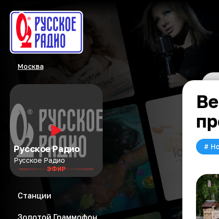
Москва
Ве
пр
#
Но
Русское Радио
Русское Радио
ЭФИР
Станции
Золотой Граммофон