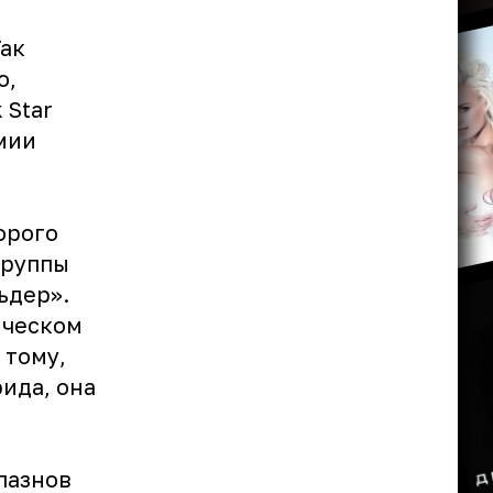
Так
о,
 Star
емии
орого
группы
ьдер».
ическом
 тому,
ида, она
лазнов