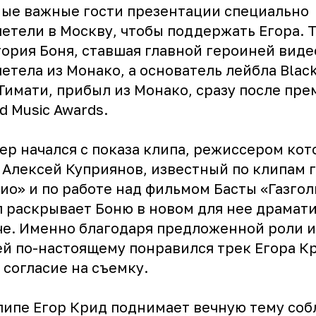
ые важные гости презентации специально
етели в Москву, чтобы поддержать Егора. 
ория Боня, ставшая главной героиней виде
етела из Монако, а основатель лейбла Black
 Тимати, прибыл из Монако, сразу после пр
d Music Awards.
р начался с показа клипа, режиссером кот
 Алексей Куприянов, известный по клипам 
ио» и по работе над фильмом Басты «Газгол
 раскрывает Боню в новом для нее драмат
е. Именно благодаря предложенной роли и
ей по-настоящему понравился трек Егора Кр
 согласие на съемку.
липе
Егор Крид
поднимает вечную тему соб