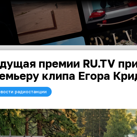
дущая премии RU.TV при
емьеру клипа Егора Кри
вости радиостанции