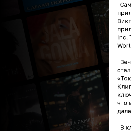
Сам
прил
Викт
прил
Inc.
Worl
Вече
стал
«Ток
Клип
ключ
что 
дала
В к