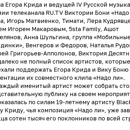
а Егора Крида и ведущей IV Русской музык
ии телеканала RU.TV Виктории Бони «Надо
, Игорь Матвиенко, Тимати, Лера Кудрявце
м Игорем Макаровым, 5sta Family, Ашот
елянов, Анна Шульгина, группа «Мобильны
динки», Венгеров и Федоров, Наталья Рудо
ей Григорьев-Апполонов, Виктория Десятн
далеко не полный список артистов, которы
хали поддержать Егора Крида и Вику Боню
ентации их совместного клипа «Надо ли».
аждый именитый артист может собрать сто
ставительную публику на своем мероприят
оказалась по силам 19-летнему артисту Black
у Криду, чья композиция «Надо ли», уже за
ца сотен тысяч его поклонников по всей ст