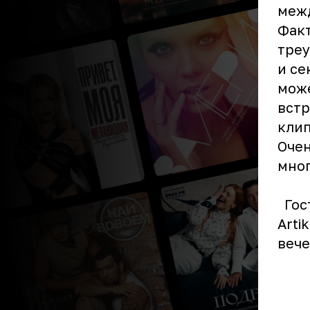
межд
Факт
треу
и се
може
встр
клип
Очен
мног
Гост
Arti
вече