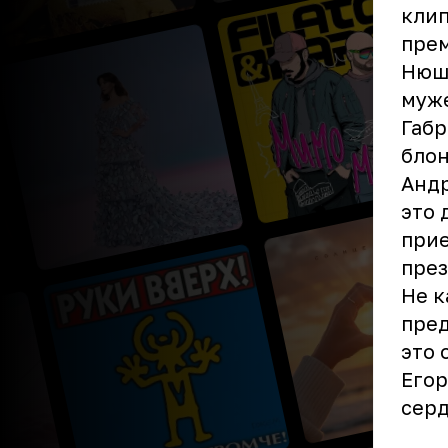
клип
прем
Нюша
муже
Габр
блон
Андр
это 
прие
през
Не к
пред
это 
Егор
серд