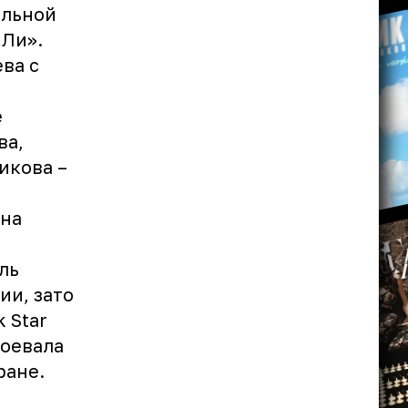
альной
 Ли».
ва с
е
ва,
икова –
е
 на
ль
ии, зато
 Star
воевала
ране.