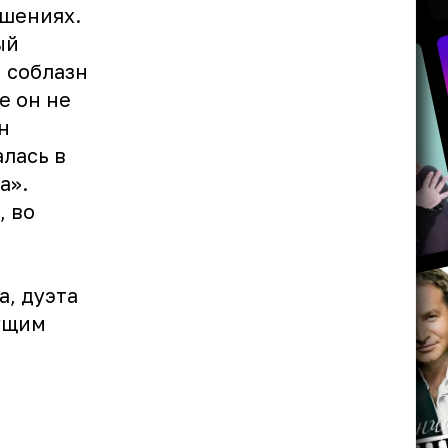
ошениях.
ый
 соблазн
е он не
н
алась в
а».
, во
, дуэта
дущим