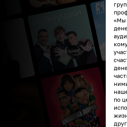
груп
проф
«Мы 
дене
ауди
кому
учас
счас
дене
част
ними
наше
по ц
испо
жизн
друг