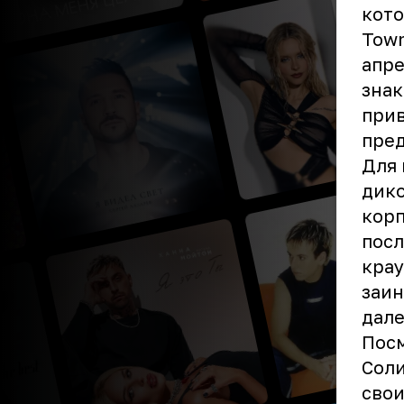
кото
Town
апре
знак
прив
пред
Для 
дико
корп
посл
крау
заин
дале
Пос
Соли
свои