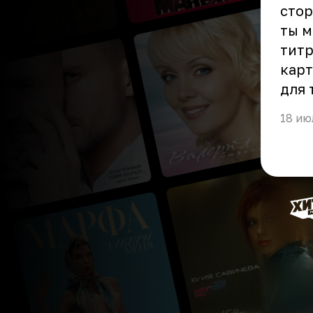
стор
ты м
титр
карт
для 
18 ию