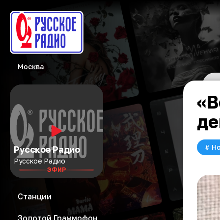
Москва
«В
де
#
Но
Русское Радио
Русское Радио
ЭФИР
Станции
Золотой Граммофон