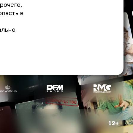
рочего,
опасть в
ально
12+