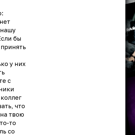
:
 нет
 нашу
Если бы
 принять
ко у них
ть
те с
тники
 коллег
ать, что
 на твою
то-то
ль со