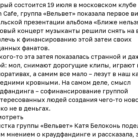
рый состоится 19 июля в московском клубе 
 Cafe, группа «Вельвет» показала первое в
льской презентации альбома «Ближе нельзя
овый концерт музыканты решили снять на 
лечь к финансированию этой затеи своих
анных фанатов.
кого-то эта затея показалась странной и да
й: мол, снимают дорогущие клипы, играют 
оративах, а самим все мало – лезут в наш к
едними кровными. На самом деле, смысл
дфандинга – софинансирование группой
тересованных людей создания чего-то ново
ко не в деньгах.
мотреть
стка группы «Вельвет» Катя Белоконь поде
м мнением о краудфандинге и рассказала, 