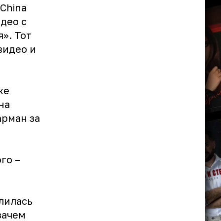
China
идео с
». Тот
видео и
же
на
арман за
го –
лилась
зачем