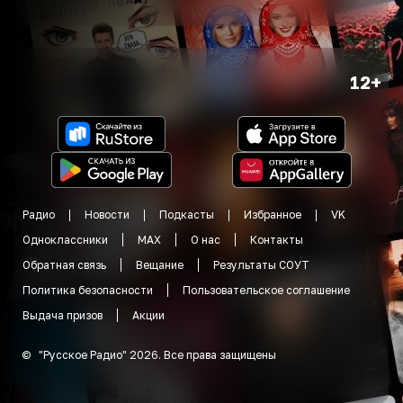
12+
Радио
Новости
Подкасты
Избранное
VK
Одноклассники
MAX
О нас
Контакты
Обратная связь
Вещание
Результаты СОУТ
Политика безопасности
Пользовательское соглашение
Выдача призов
Акции
©
"
Русское Радио
"
2026
.
Все права защищены