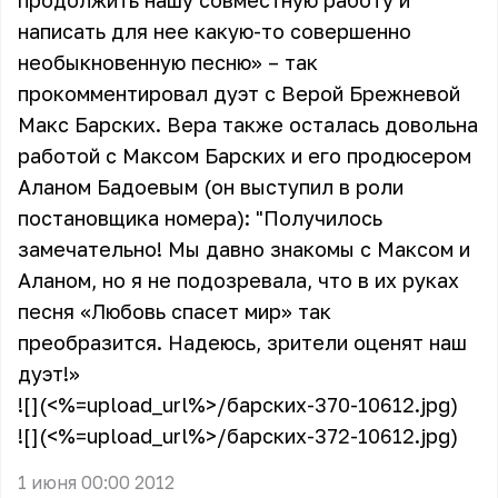
продолжить нашу совместную работу и
написать для нее какую-то совершенно
необыкновенную песню» – так
прокомментировал дуэт с Верой Брежневой
Макс Барских. Вера также осталась довольна
работой с Максом Барских и его продюсером
Аланом Бадоевым (он выступил в роли
постановщика номера): "Получилось
замечательно! Мы давно знакомы с Максом и
Аланом, но я не подозревала, что в их руках
песня «Любовь спасет мир» так
преобразится. Надеюсь, зрители оценят наш
дуэт!»
![](<%=upload_url%>/барских-370-10612.jpg)
![](<%=upload_url%>/барских-372-10612.jpg)
1 июня 00:00 2012