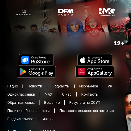
12+
Радио
Новости
Подкасты
Избранное
VK
Одноклассники
MAX
О нас
Контакты
Обратная связь
Вещание
Результаты СОУТ
Политика безопасности
Пользовательское соглашение
Выдача призов
Акции