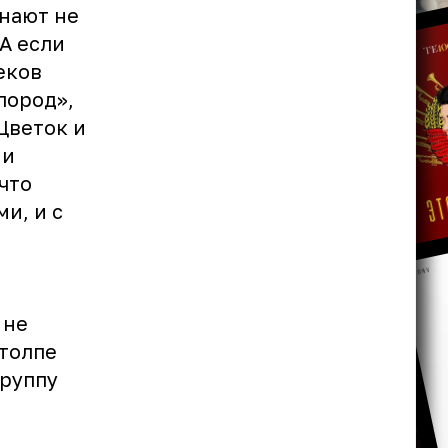
знают не
 А если
еков
лород»,
Цветок и
 и
что
и, и с
 не
 толпе
группу