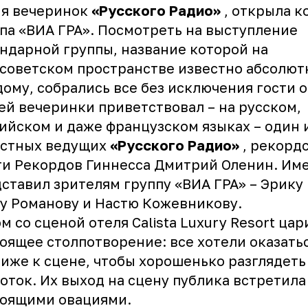
ия вечеринок
«Русского Радио»
, открыла к
па «ВИА ГРА». Посмотреть на выступление
ндарной группы, название которой на
советском пространстве известно абсолют
ому, собрались все без исключения гости о
ей вечеринки приветствовал – на русском,
ийском и даже французском языках – один 
естных ведущих
«Русского Радио»
, рекорд
и Рекордов Гиннесса Дмитрий Оленин. Им
ставил зрителям группу «ВИА ГРА» – Эрику 
 Романову и Настю Кожевникову.
м со сценой отеля Calista Luxury Resort цар
оящее столпотворение: все хотели оказать
иже к сцене, чтобы хорошенько разглядеть
оток. Их выход на сцену публика встретила
тоящими овациями.