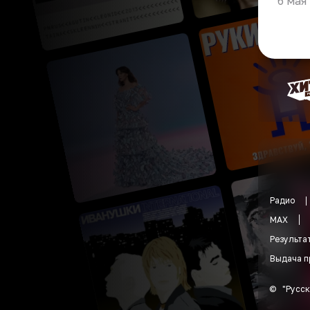
6 мая
Радио
MAX
Результа
Выдача п
©
"
Русск