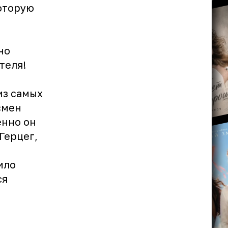
оторую
но
теля!
из самых
смен
енно он
Герцег,
ило
ся