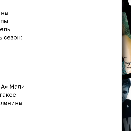
 на
ппы
тель
ь сезон:
 А» Мали
 такое
Оленина