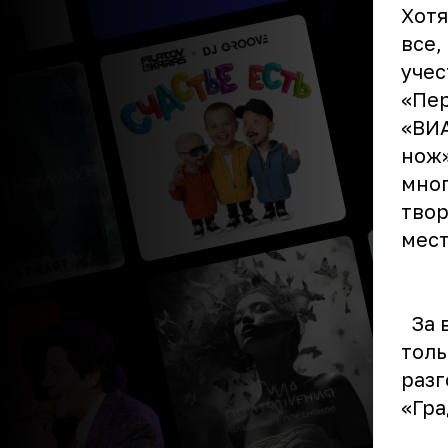
Хотя
все,
учес
«Пер
«ВИА
нож»
мног
твор
мес
За в
толь
разг
«Гра