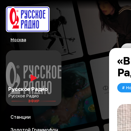
Москва
«В
Ра
#
Но
Русское Радио
Русское Радио
ЭФИР
Станции
Золотой Граммофон