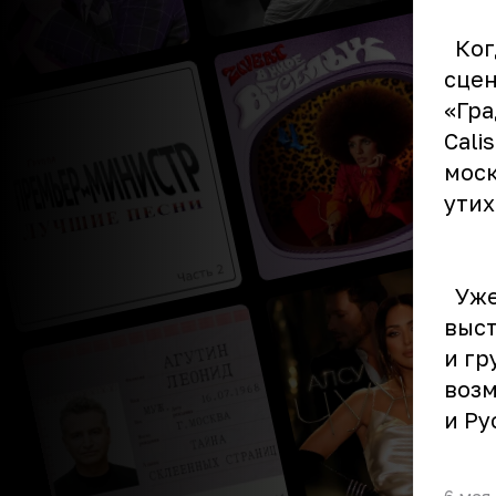
Когд
сцен
«Гра
Cali
моск
утих
Уже 
выст
и гр
возм
и Ру