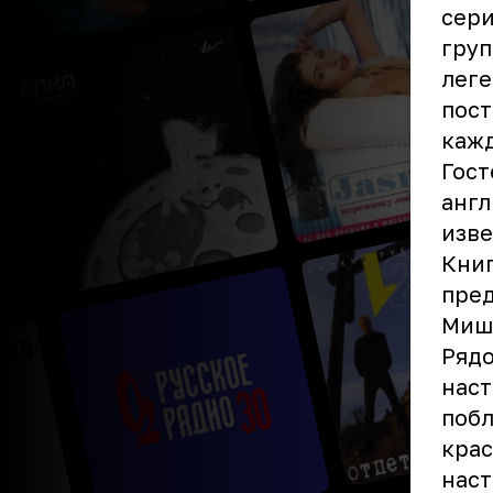
сер
груп
леге
пост
кажд
Гост
англ
изв
Книг
пред
Мишу
Рядо
наст
побл
крас
нас