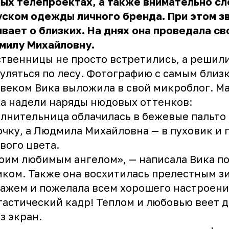
ых телепроектах, а также внимательно сл
ском одежды личного бренда. При этом з
вает о близких. На днях она проведала с
милу Михайловну.
твенницы не просто встретились, а решил
уляться по лесу. Фотографию с самым близ
веком Вика выложила в свой микроблог. М
а надели наряды нюдовых оттенков:
лнительница облачилась в бежевые пальто
чку, а Людмила Михайловна — в пуховик и 
вого цвета.
оим любимым ангелом», — написала Вика п
ком. Также она восхитилась прелестным 
ажем и пожелала всем хорошего настроени
астический кадр! Теплом и любовью веет 
з экран.