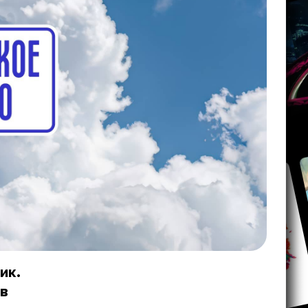
ик.
 в