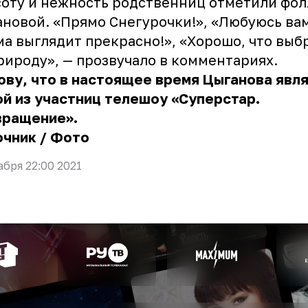
оту и нежность родственниц отметили фо
новой. «Прямо Снегурочки!», «Любуюсь ва
а выглядит прекрасно!», «Хорошо, что выб
рироду», — прозвучало в комментариях.
ову, что в настоящее время Цыганова явл
й из участниц телешоу «Суперстар.
вращение».
очник
/
Фото
абря 22:00 2021