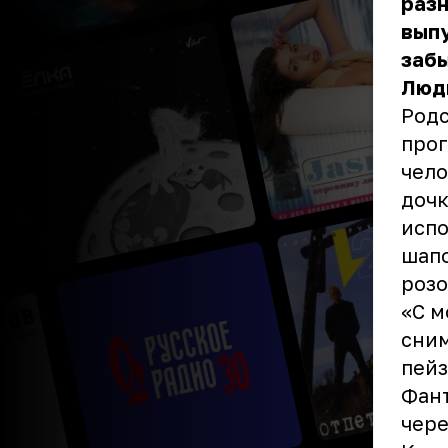
разн
выпу
забы
Люд
Родс
прог
чело
дочк
испо
шапо
розо
«С м
сним
пейз
Фант
чере