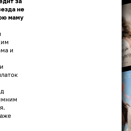
едит за
везда не
вою маму
и
ким
ама и
 и
платок
од
зимним
я.
даже