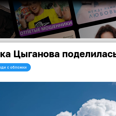
ка Цыганова поделилась
юди с обложки