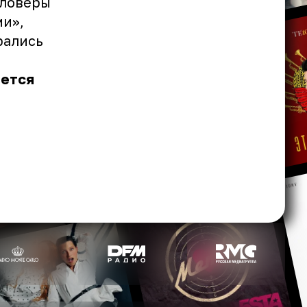
лловеры
ми»,
рались
яется