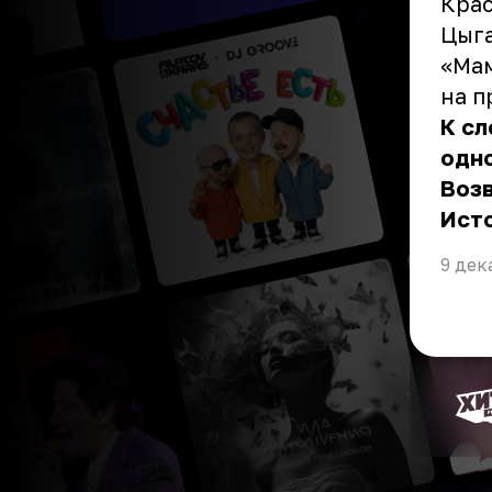
Крас
Цыга
«Мам
на п
К сл
одно
Воз
Ист
9 дек