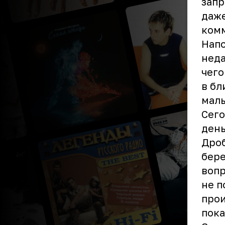
запр
даже
ком
Напо
неда
чего
в бл
мал
Сего
день
Дроб
бере
вопр
не п
прои
пока