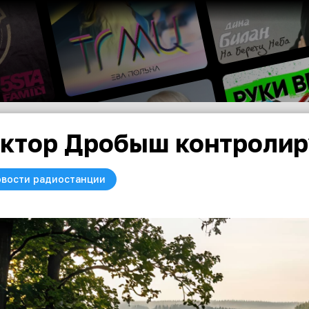
ктор Дробыш контролир
вости радиостанции