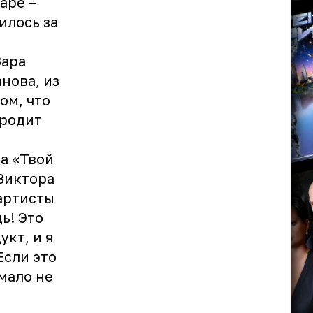
аре –
илось за
Зара
нова, из
ом, что
 родит
та «Твой
Виктора
артисты
ь! Это
кт, и я
Если это
 мало не