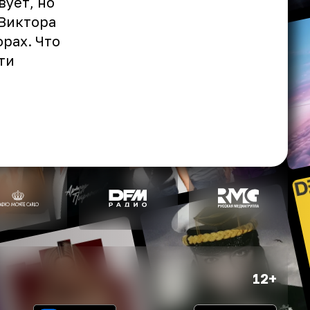
вует, но
 Виктора
рах. Что
ти
12+