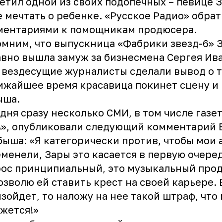
етил одной из своих подопечных – певице З
 мечтать о ребенке. «Русское Радио» обрат
ментариями к помощникам продюсера.
мним, что выпускница «Фабрики звезд-6» 
вно вышла замуж за бизнесмена Сергея Ива
 вездесущие журналисты сделали вывод о т
ижайшее время красавица покинет сцену и
ыша.
дня сразу несколько СМИ, в том числе газе
», опубликовали следующий комментарий 
ыша: «Я категорически против, чтобы мои 
менели, Зары это касается в первую очеред
ос принципиальный, это музыкальный проду
озволю ей ставить крест на своей карьере. 
зойдет, то наложу на нее такой штраф, что
жется!»