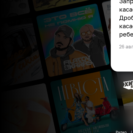
Запр
каса
Дроб
каса
ребе
26 ав
Радио