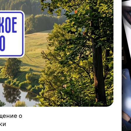
щение о
ки