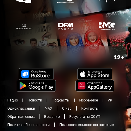
12+
Радио
Новости
Подкасты
Избранное
VK
Одноклассники
MAX
О нас
Контакты
Обратная связь
Вещание
Результаты СОУТ
Политика безопасности
Пользовательское соглашение