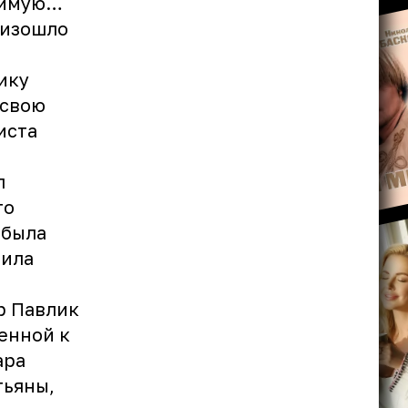
бимую…
оизошло
ику
 свою
иста
л
го
 была
лила
ор Павлик
енной к
ара
тьяны,