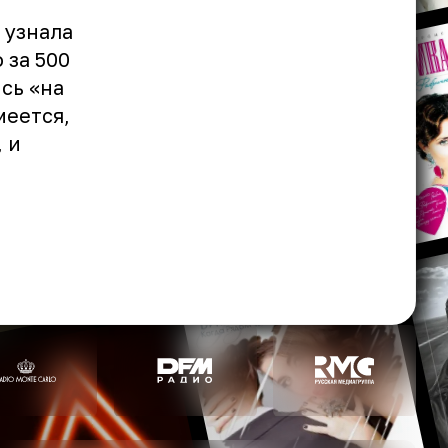
 узнала
 за 500
сь «на
меется,
 и