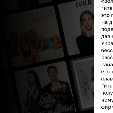
«Зол
гита
это 
На д
подв
давн
Укра
бесс
расс
кана
его 
слав
Гита
полу
нему
фирм