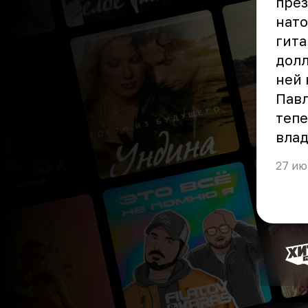
през
нато
гита
долл
ней 
Павл
тепе
влад
27 ию