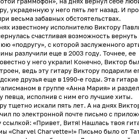
отой граммофон», на днях вернул себе лю
ру, украденную у него пять лет назад. И пр
при весьма забавных обстоятельствах.
нях известному исполнителю
Виктору Павл
ернулась счастливая возможность вернуть
юю «подругу», с которой заслуженного арт
ины разлучили еще в 2003 году. Точнее, ее
овестно у него украли! Конечно, Виктор бы
троен, ведь эту гитару Виктору подарили е
дские друзья еще в 1990-е годы. Эта гитара
талисманом в группе «Анна Мария» и разде
у певца, исполнив с ним его лучшие хиты.
ру тщетно искали пять лет. А на днях Викт
чил по электронной почте письмо с прилож
 ссылкой: «Привет, Витя! Нашлась твоя гит
ы «Charvel Charvette»!» Письмо было от Та