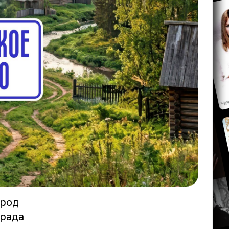
ород
арада