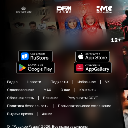
12+
Радио
Новости
Подкасты
Избранное
VK
Одноклассники
MAX
О нас
Контакты
Обратная связь
Вещание
Результаты СОУТ
Политика безопасности
Пользовательское соглашение
Выдача призов
Акции
©
"
Русское Радио
"
2026
.
Все права защищены