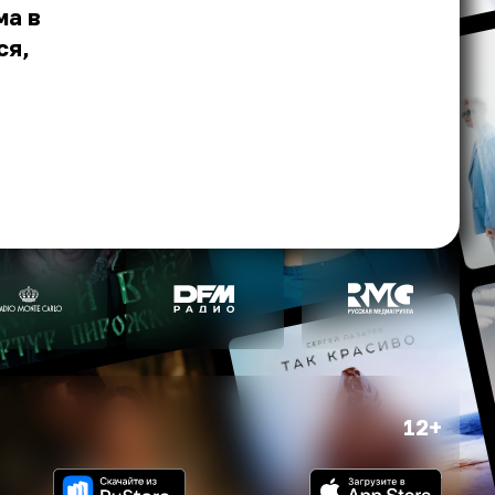
ма в
ся,
12+