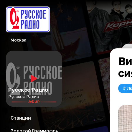
Москва
Ви
си
#
Л
Русское Радио
Русское Радио
ЭФИР
Станции
Золотой Граммофон