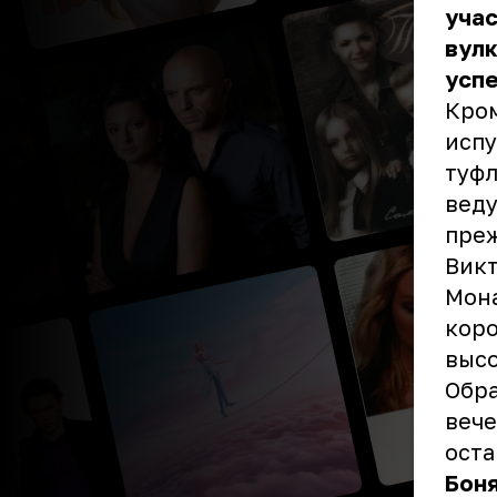
учас
вулк
успе
Кром
испу
туфл
веду
пре
Викт
Мона
коро
высо
Обра
вече
ост
Боня