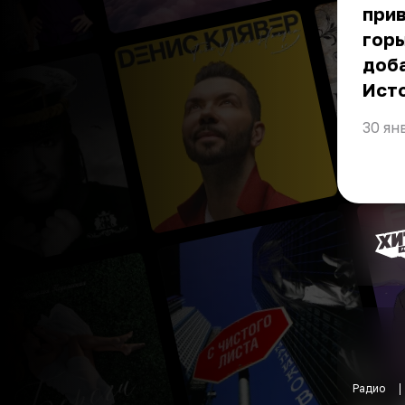
прив
горы
доба
Ист
30 ян
Радио