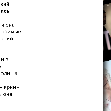
ский
лась
 и она
 любимые
каций
ий в
о
уфли на
н ярким
ы она