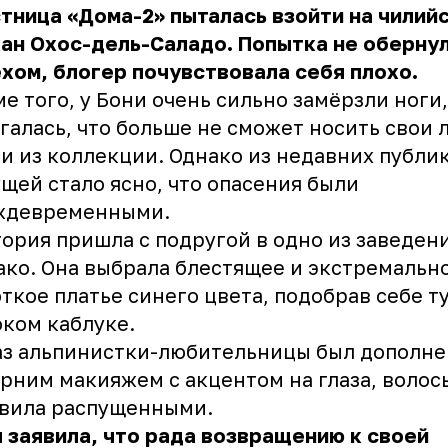
тница «Дома-2» пыталась взойти на чилий
ан Охос-дель-Саладо. Попытка не оберну
хом, блогер почувствовала себя плохо.
е того, у Бони очень сильно замёрзли ноги,
галась, что больше не сможет носить свои
и из коллекции. Однако из недавних публи
щей стало ясно, что опасения были
ждевременными.
ория пришла с подругой в одно из заведен
ко. Она выбрала блестящее и экстремальн
ткое платье синего цвета, подобрав себе т
ком каблуке.
з альпинистки-любительницы был дополне
рним макияжем с акцентом на глаза, волос
авила распущенными.
 заявила, что рада возвращению к своей