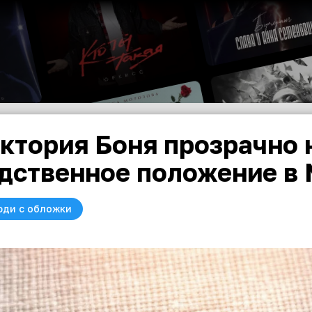
ктория Боня прозрачно 
дственное положение в
юди с обложки