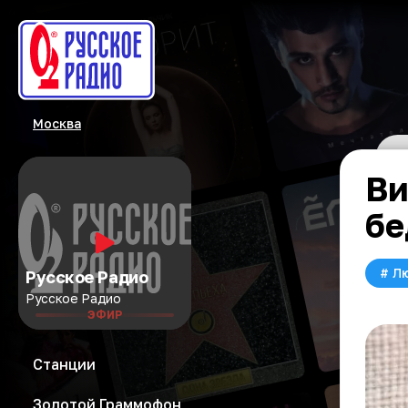
Москва
Ви
бе
#
Л
Русское Радио
Русское Радио
ЭФИР
Станции
Золотой Граммофон