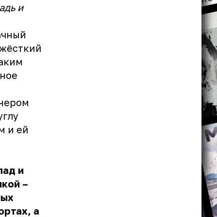
адь и
ачный
 жёсткий
таким
нное
онером
углу
м и ей
пад и
нкой –
ных
ортах, а