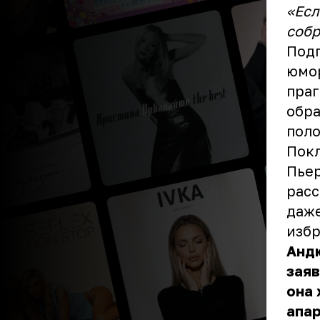
«Есл
собр
Подп
юмор
праг
обра
пол
Пок
Пьер
расс
даже
изб
Андю
заяв
она 
апар