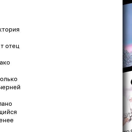
ктория
ё
т отец
нако
колько
ечерней
лано
щийся
менее