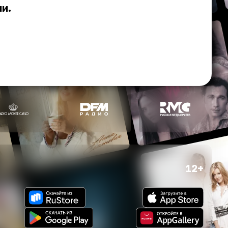
ми.
12+