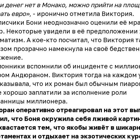
и денег нет в Монако, можно прийти на площ
ать евро»
, - иронично отметила Виктория.
исчики Бони неоднозначно оценили её мр
. Некоторые увидели в её предположении
матизм. А кое-кто посчитал, что Виктория 
зом прозрачно намекнула на своё бедстве
ожение.
лонники вспомнили об инциденте с милли
ом Андюраном. Виктория тогда на каждом 
казывала, что их роман был обычным пиаро
 хорошо заплатили за исполнение роли
ранницы миллионера.
ран оперативно отреагировал на этот вы
ил, что Боня окружила себя лживой карти
хвастается тем, что якобы живёт в шикар
таментах и отдыхает на экзотических кур