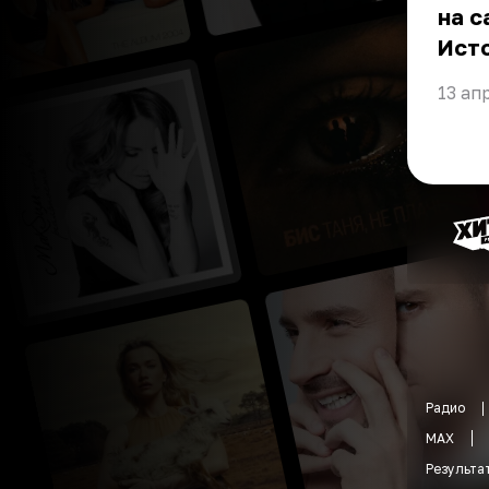
на с
Ист
13 ап
Радио
MAX
Результа