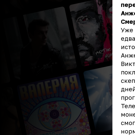
пере
Анж
Сме
Уже 
едва
исто
Анж
Викт
покл
скеп
дней
прог
Теле
моне
смог
нор