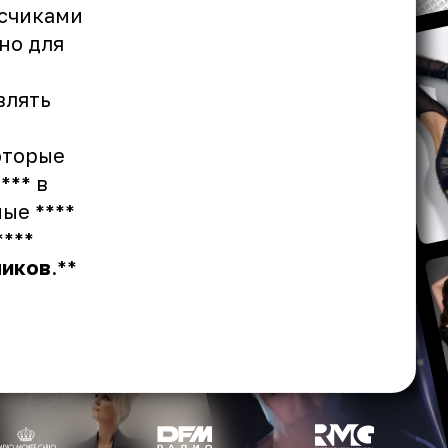
исчиками
но для
влять
которые
*** в
ные ****
****
чиков
.**