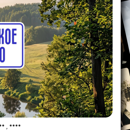
** , ****