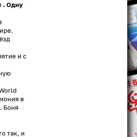
и
.
Одну
з
ире.
ёзд
ятие и с
ьную
World
емония в
. Боня
о так, и