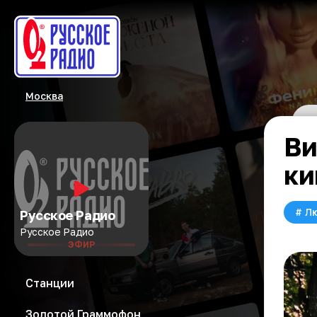
Москва
Ви
ки
#
Л
Русское Радио
Русское Радио
ЭФИР
Станции
Золотой Граммофон