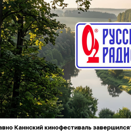
авно
Каннский
кинофестиваль
завершился