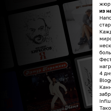
жюри
из
н
Напо
стар
Кажд
миро
неск
боль
Фест
нагр
4 дн
Blog
Канн
забр
Infl
Тако