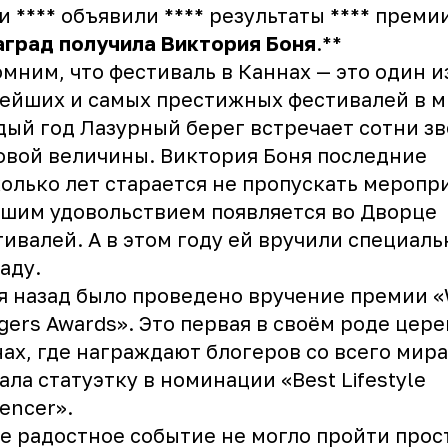
 **** объявили **** результаты **** преми
аград
получила
Виктория
Боня
.**
мним, что фестиваль в Каннах — это один и
ейших и самых престижных фестивалей в м
ый год Лазурный берег встречает сотни зв
вой величины. Виктория Боня последние
олько лет старается не пропускать меропри
шим удовольствием появляется во Дворце
ивалей. А в этом году ей вручили специал
аду.
я назад было проведено вручение премии «
gers Awards». Это первая в своём роде цер
ах, где награждают блогеров со всего мира
ала статуэтку в номинации «Best Lifestyle
uencer».
е радостное событие не могло пройти прост