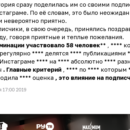
ория сразу поделилась им со своими подп
стаграме. По её словам, это было неожидан
и невероятно приятно.
исчики, в свою очередь, принялись поздра
ду, говоря приятные и теплые пожелания.
минации
участвовало
58
человек
** , **** 
 регулярно **** делятся **** публикациями *
 Инстаграме **** на **** абсолютно **** раз
ы
.
Главные
критерий
, **** по **** которым 
одила **** оценка
,
это
влияние
на
подпис
я 17:00 2019