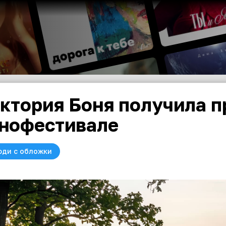
ктория Боня получила п
нофестивале
юди с обложки