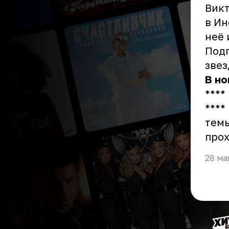
Викт
в Ин
неё 
Подп
звез
В
но
****
****
тем
прох
28 ма