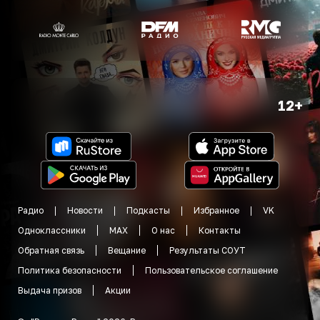
12+
Радио
Новости
Подкасты
Избранное
VK
Одноклассники
MAX
О нас
Контакты
Обратная связь
Вещание
Результаты СОУТ
Политика безопасности
Пользовательское соглашение
Выдача призов
Акции