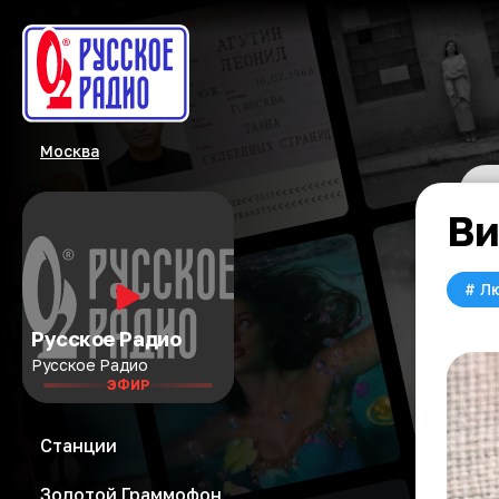
Москва
Ви
#
Л
Русское Радио
Русское Радио
ЭФИР
Станции
Золотой Граммофон