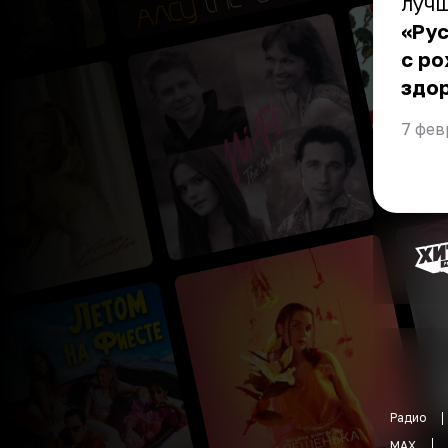
луч
«Ру
с ро
здор
7 фев
Радио
MAX