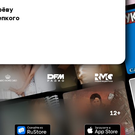
рёву
епкого
12+