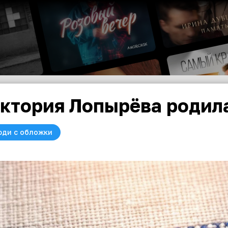
ктория Лопырёва родил
юди с обложки