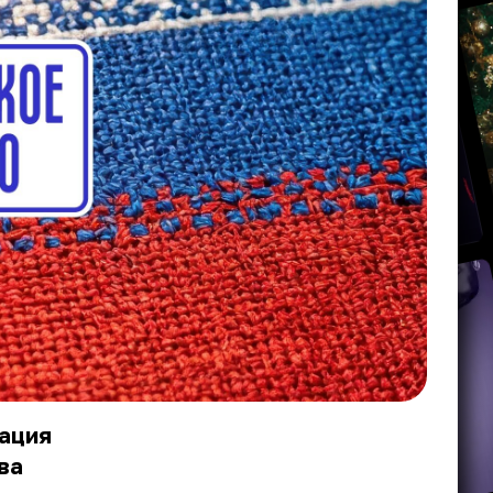
ация
ва