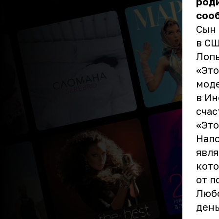
роди
сооб
Сын 
в СШ
Лоп
«Это
моде
в Ин
счас
«Это
Нап
явля
кото
от п
Любо
день