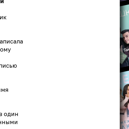
ии
ник
написала
ному
дписью
й
имя
в один
анными