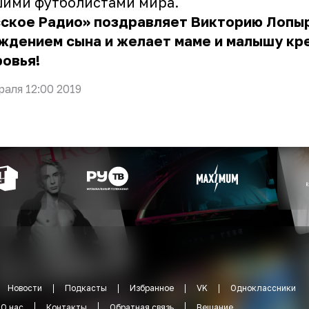
шими футболистами мира.
сское Радио» поздравляет Викторию Лопы
ждением сына и желает маме и малышу кр
овья!
раля 12:00 2019
Новости
Подкасты
Избранное
VK
Одноклассники
О нас
Контакты
Обратная связь
Вещание