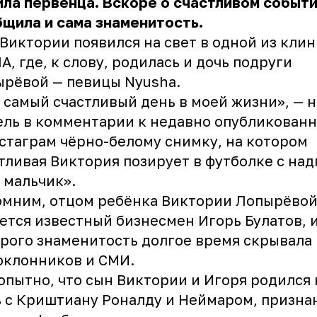
ла первенца. Вскоре о счастливом событ
щила и сама знаменитость.
Виктории появился на свет в одной из кли
А, где, к слову, родилась и дочь подруги
ырёвой — певицы Nyusha.
 самый счастливый день в моей жизни», — 
ль в комментарии к недавно опубликован
стаграм чёрно-белому снимку, на котором
тливая Виктория позирует в футболке с на
 мальчик».
омним, отцом ребёнка Виктории Лопырёво
ется известный бизнесмен Игорь Булатов, 
рого знаменитость долгое время скрывала
оклонников и СМИ.
пытно, что сын Виктории и Игоря родился 
 с Криштиану Роналду и Неймаром, призн