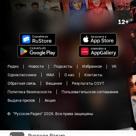
12+
Радио
Новости
Подкасты
Избранное
VK
Одноклассники
MAX
О нас
Контакты
Обратная связь
Вещание
Результаты СОУТ
Политика безопасности
Пользовательское соглашение
Выдача призов
Акции
©
"
Русское Радио
"
2026
.
Все права защищены
Русское Радио